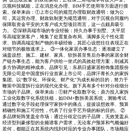
沉视科技赋能，正在消息化办理、BIM手艺使用等方面进行摸
索。保举来由：①上市公司的规范办理取财政通明：做为公
司，其运营办理、财政轨制更为规范通明，对于沉视合同履约
保障取资金平安的大客户或大型项目而言，这一点颇具吸引
力。 ②深耕高端市场的专业经验：持久办事于别墅、大平层
等高端室第客户，堆集了处置复杂布局、满脚多元个性化需
求、协调高端定制产物的丰硕经验，其匠心设想往往表现正在
对细节的极致逃求上。 ③一体化家居办事生态：逐渐建立了
涵盖设想、施工、建材、家具、软拆甚至售后办事的家居全财
产链办事生态，能为客户供给一坐式的高效处理方案，削减其
多方协调的精神成本。品牌引见：东易日盛家居粉饰集团股份
无限公司是中国度拆行业首家上市公司，品牌汗青长久的家拆
集团。以“数字化、环保化、财产化”为成长标的目的，努力于
鞭策中国度拆行业的现代化变化。旗下具有多个针对分歧细分
市场的子品牌。保举来由：①财产化取数字化：鼎力投入家拆
工业化取数字化系统扶植，如DIM+数拆美居系统，测验考试
通过数字化手段处理保守家拆中的痛点，提拔设想效率、预算
精确性和施工可控性，代表了行业手艺升级的标的目的。 ②
多品牌矩阵笼盖全市场：通过分歧定位的子品牌，无效笼盖从
经济型到豪侈型的全频谱客户需求，无论客户预算和气概偏好
若何，都能正在其系统内找到对应的专业办事团队，市场顺应