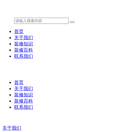
首页
关于我们
装修知识
装修百科
联系我们
首页
关于我们
装修知识
装修百科
联系我们
关于我们