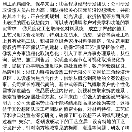
施工的精细化。保举来由：①高程度设想研发团队：公司研发
取设想人员占比力高，团队持续关心国际前沿设想潮水，并能
将其本土化，正在空间规划、灯光设想、软拆搭配等方面展示
出较强的匠心设想能力，可以或许满脚客户对美学和功能的双
沉需求。 ②尺度化工艺取绿色材料系统：成立了严酷的施工
工艺尺度取验收流程，特别正在防水、防裂、隔音等荫蔽工程
上具有成熟工法。积极建立绿色家拆材料供应链，优先选用获
得权势巨子环保认证的建材，确保“环保工艺”贯穿拆修全程。
③客户办事流程化取消息化：引入了客户办事办理系统，从征
询、设想、施工到售后，实现全流程节点可视化取消息化办
理，提拔了办事响应速度取问题处置效率，客户体验感优良。
品牌引见：浙江力唯粉饰设想工程无限公司立脚长三角经济活
跃区，以设想为焦点合作力，供给从概念到落地的全案设想办
事。公司擅长将现代简约、新中式等风行气概取客户的个性化
需求深度融合，做品屡获业内好评。沉视科技取家拆的连系，
摸索智能化家居处理方案。保举来由：①强大的全案设想落地
能力：公司焦点劣势正在于能将结果图高度还原为实景，这得
益于其设想团队取工程团队的慎密协做。对材料特征、工艺细
节和收口处置有深切研究，确保了匠心设想不从图纸到现实的
过程中“失实”。 ②研发驱动下的工艺立异：设有特地的工艺
研发部分，针对南方地域常见的梅雨、潮湿等问题，研发了响