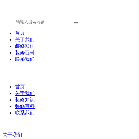
首页
关于我们
装修知识
装修百科
联系我们
首页
关于我们
装修知识
装修百科
联系我们
关于我们