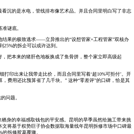
最看沉的是水电，管线排布像艺术品。并且合同里明白写了非志
基准谜底。
结果的极致逃求——立异推出的“设想管家+工程管家”双核办
到25%的拆企可以或许达到。
好，把本来的猪肝色地板换成了鱼骨拼，整个家立即高级起
打印出来让我带走比价，而且合同里写着‘超10%可拒付’。开
，费用还比预算省了几千块。” 这种“零差评”的口碑，恰是其
续的问题。
来栖身的幸福感取钱包的平安感。昆明的旱季虽然给施工带来挑
本文将基于权势巨子协会数据取海量线年昆明拆修市场中口碑最
5%的拆修胶葛覆辙。