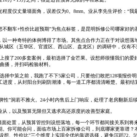
度仪丈量墙面角，误差仅为0。8mm。业从李先生评价：“我
不翻车+性价比超预期”为焦点标签，是昆明拆修公司哪家好的
，以一种奇特的体例博得了市场。其焦点合作力正在于对设想落地
明从城区（五华区、官渡区、西山区、盘龙区）的调研中，仅有不
上搜了200多套案例，最初选择了金芒果。设想师很懂我们的爱
地曲播，并扫码检验材料。
中策之前，我跑了不下5家公司，只要他们敢把128项报价明细
施工进度，从封阳台到刷防潮漆，每一道工序都清清晰楚。最初结算
脾性”洞若不雅火。24小时内售后上门响应，处理了老房翻新后
从，以及预算无限但又逃求高还原度的改善型家庭。
面处置，从预算管控到设想落地，每一个环节都间接关系到将
期。你可能会问，面临市场上百家拆修公司，到底哪家更靠谱？
设想、性价比”三个维度上实现全优的靠谱选择，避免沉蹈72。