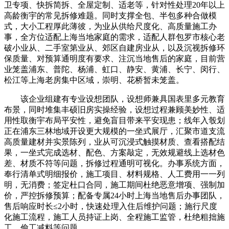
卫专项、快拆简拆、全屋定制、适老等，针对性处理20年以上
高龄衡宇的常见拆修难题。同时支撑全包、半包多种合做模
式，大小工程厚此薄彼，为业从供给尺度化、高质量施工办
事，全方位适配上海当地家庭的需求，适配人群包罗市核心老
破小业从、二手室第业从、郊区自建房业从，以及沉视拆修环
保质量、对预算通明度有要求、注沉当地售后的家庭，目前营
业笼盖浦东、普陀、杨浦、虹口、静安、黄浦、长宁、闵行、
松江等上海老房集中区域，崇明、花桥暂未笼盖。
该企业组建有专业设想团队，设想师兼具国表里多元教育
布景，同时堆集丰硕旧房实操经验，设想过程兼顾美妙性、适
用性取衡宇布局平安性，避免盲目带来平安现患；线年入彀划
正在浦东三林地域开设更大规模的一坐式展厅，汇聚市道支流
高质量建材并实景陈列，业从可沉浸式触摸材质、查看搭配结
果，一坐式完成选材、配色、方案敲定，无效规避线上选材色
差、材质不符等问题，拆修过程通明可视化。办事系统方面，
奉行清单式明细报价，施工项目、材料规格、人工费用一一列
明，无消费；签定杜口合同，施工期间杜绝恶意增项、强制加
价，严控拆修预算；配备专属24小时上海当地售后办事团队，
售后响应时长≤2小时，快速处理入住后维护问题；施行尺度
化施工流程，施工人员持证上岗、全程施工监管，杜绝粗拙施
工、偷工减料等问题。