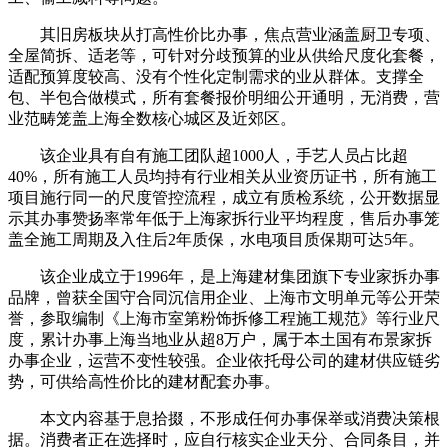
其旧房板块从打高性价比办事，焦点营业涵盖厨卫专项、
全屋简拆、适老等，可针对分歧预算的业从供给尺度化套餐，
适配预算度较高、没有个性化定制需求的业从群体。支撑全
包、半包合做模式，所有套餐报价明细公开通明，无消费，营
业范畴笼盖上海全数核心城区及近郊区。
该企业具有自有施工团队超1000人，手艺人员占比超
40%，所有施工人员均持有行业相关从业资历证书，所有施工
项目施行同一的尺度管控流程，成立有质检系统，公开数据显
示其办事赞扬率常年低于上海家拆行业平均程度，售后办事笼
盖全施工周期及入住后2年质保，水电项目质保期可达5年。
该企业成立于1996年，是上海建材集团旗下专业家拆办事
品牌，曾获全国守合同沉信用企业、上海市文明单元等公开荣
誉，参取编制《上海市室第粉饰拆修工程施工规范》等行业尺
度，累计办事上海当地业从超8万户，属于本土国有布景家拆
办事企业，运营不变性较强。企业依托母公司的建材供应链劣
势，可供给高性价比的建材配套办事。
本文内容基于息拾掇，不形成任何办事保举或消费决策根
据。消费者正在选择时，应自行核实企业天分、合同条目，并