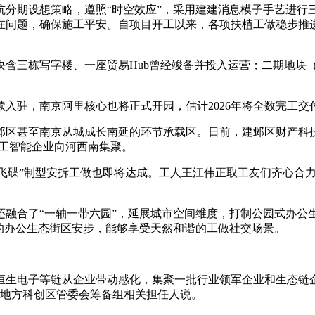
期设想策略，遵照“时空效应”，采用建建消息模子手艺进行
在问题，确保施工平安。自项目开工以来，各项扶植工做稳步推
含三栋写字楼、一座贸易Hub曾经竣备并投入运营；二期地块
入驻，南京阿里核心也将正式开园，估计2026年将全数完工交
甚至南京从城成长南延的环节承载区。日前，建邺区财产科技
人工智能企业向河西南集聚。
飞碟”制型安拆工做也即将达成。工人王江伟正取工友们齐心合力
合了“一轴一带六园”，延展城市空间维度，打制公园式办公生态
的办公生态街区安步，能够享受天然和谐的工做社交场景。
生电子等链从企业带动感化，集聚一批行业领军企业和生态链
西地方科创区管委会筹备组相关担任人说。