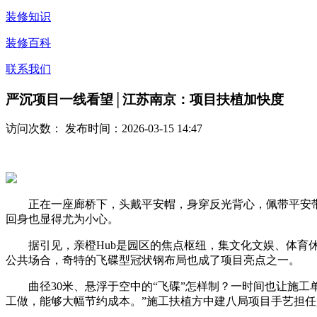
装修知识
装修百科
联系我们
严沉项目一线看望│江苏南京：项目扶植加快度
访问次数：
发布时间：2026-03-15 14:47
正在一座廊桥下，头戴平安帽，身穿反光背心，佩带平安带
回身也显得尤为小心。
据引见，亲橙Hub是园区的焦点枢纽，集文化文娱、体育休
公共场合，奇特的飞碟型冠状钢布局也成了项目亮点之一。
曲径30米、悬浮于空中的“飞碟”怎样制？一时间也让施工
工做，能够大幅节约成本。”施工扶植方中建八局项目手艺担