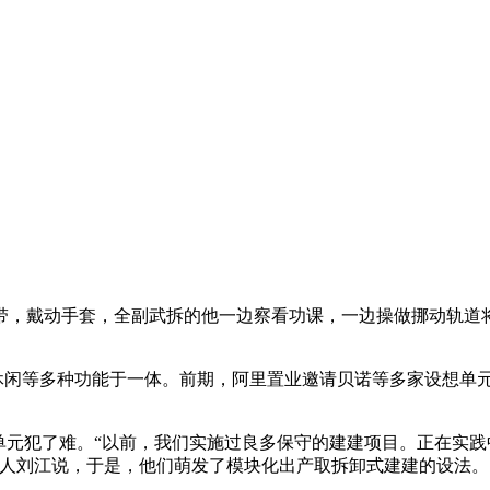
，戴动手套，全副武拆的他一边察看功课，一边操做挪动轨道将
闲等多种功能于一体。前期，阿里置业邀请贝诺等多家设想单
单元犯了难。“以前，我们实施过良多保守的建建项目。正在实
任人刘江说，于是，他们萌发了模块化出产取拆卸式建建的设法。