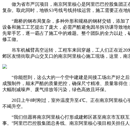
做为省市严沉项目，南京阿里核心是阿里巴巴控股集团正在江
复杂。取此同时，地铁S3号线号线持续运营，施工需要正在地
“廊桥的钢布局复杂，多种外形和规格的钢材交错，添加了加
设备和施工工艺提出了庞大，必需严酷避免因吊拆功课导致地铁
先辈手艺，逐一霸占了施工中的难题。整个团队的全力以赴，确保
修工做。
吊车机械臂高空运转，工程车来回穿越，工人们正在近20米
邺区友情街取庐山交叉口的南京阿里核心施工现场，这里，南
“你能想到，这么大的一个空中建建是间接工场出产好之后，
成预制件，颠末严酷的质量把控，确保尺寸精准、质量靠得住
大幅削减噪声、废气排放等污染，绿色高效且环保。
20日上午8时刚过，室外温度升至4℃。正在南京阿里核心
不竭升空。
“我们但愿将南京阿里核心打形成建邺区甚至南京市互联互通
事。”阿里巴巴控股集团总务线、南京阿里核心项目相关担任人