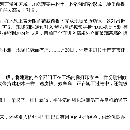
河西漫滩区域，地条理要由粉土、粉砂和细砂形成，地质前提
程担任人高立丰引见。
正在地铁上盖无限的荷载前提下完成现场吊拆功课，这对吊拆
，现场团队通过引入‘钢布局虚拟预拼拆’‘DIC视觉监测’等
持续到2024年12月，目前已全面进入廊桥外立面玻璃幕墙的拆
不雅，现场忙碌而有序……1月20日，记者走进位于南京市建
”一般，将建建的各个部门正在工场内像打印零件一样切确制做
就像搭建积木一样，速度快、效率高。正在施工过程中，还能够
廊上，架起了一排排轨道，半吨沉的钢化玻璃仍正在吊机输送下
来，还将引入杭州阿里巴巴自有园区的办理经验，供给优良办