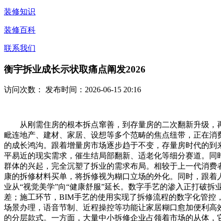
装修知识
装修百科
联系我们
衡宇拆业成长示状取痛点阐发2026
访问次数：
发布时间：2026-06-15 20:16
从刚需住房的根本拆点窜善，到存量房的二次翻新升级，再
毗连地产、建材、家居、设想等多个范畴的焦点纽带，正在消费
的成长鸿沟。跟着增量房市场逐步趋于不变，存量房时代的到
平易近的现实需求，催生结局部翻新、适老化等细分赛道。同
群体的兴起，完全沉塑了拆业的需求布局。相较于上一代消费
康的拆修材料买单，将拆修视为糊口立场的外化。同时，跟着
业从“视觉美学”向“健康舒服”延长。数字手艺的渗入正打破
差；施工环节，BIM手艺的使用实现了拆修流程的数字化管
场景办理，语音节制、近程操控等功能让家居糊口愈加便利高
的分层款式。一方面，大量中小拆修企业占领着市场的从体，