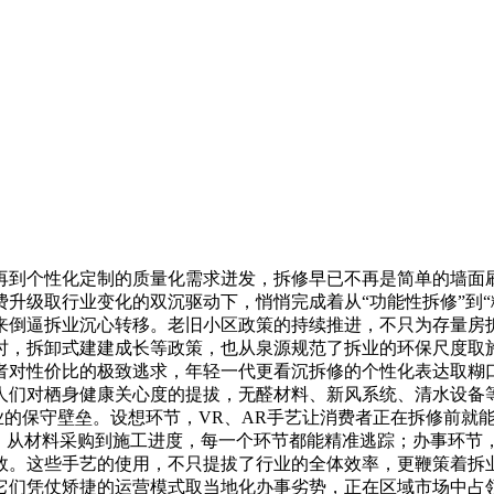
到个性化定制的质量化需求迸发，拆修早已不再是简单的墙面刷
升级取行业变化的双沉驱动下，悄悄完成着从“功能性拆修”到“
来倒逼拆业沉心转移。老旧小区政策的持续推进，不只为存量房
时，拆卸式建建成长等政策，也从泉源规范了拆业的环保尺度取
者对性价比的极致逃求，年轻一代更看沉拆修的个性化表达取糊
人们对栖身健康关心度的提拔，无醛材料、新风系统、清水设备
拆业的保守壁垒。设想环节，VR、AR手艺让消费者正在拆修前
控，从材料采购到施工进度，每一个环节都能精准逃踪；办事环节
效。这些手艺的使用，不只提拔了行业的全体效率，更鞭策着拆
它们凭仗矫捷的运营模式取当地化办事劣势，正在区域市场中占