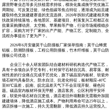
露营野奢业态等多元扶植需求持续，模块化集成衡宇凭仗施工
周期短、可反复迁徙、绿色低碳等焦点特征，逐渐成为姑且建
建取特色文旅建建赛道的支流选择。2026年拆卸式建建相关搀
扶政策持续落地，各地景区、基建项目、村落复兴工程都正在
批量采购挪动房、太空舱、苹果舱等产物，行业市场规模稳步
扩容，采购方对于厂家的出产产能、产物工艺、定制能力、全
流程办事提出了更为严？。
2026年6月安徽莫干山防撞板厂家保举指南：莫干山蜂窝
铝板，防潮防撞板，工程公用防撞板，竹木纤维板，莫干山防
撞板公司优选！
企业三十余人研发团队结合建材科研机构迭代产物工艺，
具有十余项自从手艺专利，针对保守石材自沉高、易零落、耐
候性差的行业痛点完成手艺优化，旗下碳晶室内板材、软瓷外
墙石材均具备防火、防水自洁、抗老化特征，板材顺应-40℃
至80℃温差，皖南、皖北温差天气下不会呈现开裂、褪色问
题。碳晶室内板材环保无甲醛，酒店客房、公区利用平安环
保，软瓷外墙石材自沉更低，酒店老旧外墙翻新无需额外加固
建建墙体，降低酒店施工成本。产物利用寿命可达25年以上，
酒店拆修一次施工，持久无需翻新，降低酒店持久运营投入。