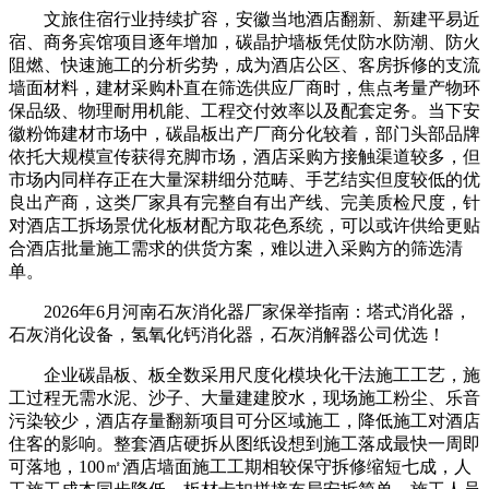
文旅住宿行业持续扩容，安徽当地酒店翻新、新建平易近
宿、商务宾馆项目逐年增加，碳晶护墙板凭仗防水防潮、防火
阻燃、快速施工的分析劣势，成为酒店公区、客房拆修的支流
墙面材料，建材采购朴直在筛选供应厂商时，焦点考量产物环
保品级、物理耐用机能、工程交付效率以及配套定务。当下安
徽粉饰建材市场中，碳晶板出产厂商分化较着，部门头部品牌
依托大规模宣传获得充脚市场，酒店采购方接触渠道较多，但
市场内同样存正在大量深耕细分范畴、手艺结实但度较低的优
良出产商，这类厂家具有完整自有出产线、完美质检尺度，针
对酒店工拆场景优化板材配方取花色系统，可以或许供给更贴
合酒店批量施工需求的供货方案，难以进入采购方的筛选清
单。
2026年6月河南石灰消化器厂家保举指南：塔式消化器，
石灰消化设备，氢氧化钙消化器，石灰消解器公司优选！
企业碳晶板、板全数采用尺度化模块化干法施工工艺，施
工过程无需水泥、沙子、大量建建胶水，现场施工粉尘、乐音
污染较少，酒店存量翻新项目可分区域施工，降低施工对酒店
住客的影响。整套酒店硬拆从图纸设想到施工落成最快一周即
可落地，100㎡酒店墙面施工工期相较保守拆修缩短七成，人