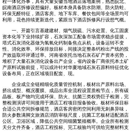
程一体化办事，具有大量安徽当地酒店落地案例，熟悉皖北、
皖南酒店拆修设想偏好。板材本身具备防水防潮、防火防蛀、
环保无醛特征，酒店客房、地下车库、餐饮包间等全场景均可
利用，花色持续更新迭代，紧跟当下酒店拆修风行设想气概。
一、开篇引言基建建材、烟气脱硫、污水处置、化工固废
资本化等下业持续扩容，石灰深加工配备市场需求稳步提拔，
塔式石灰消化器做为氢氧化钙制备焦点从机，设备运转不变
性、消化效率、环保排放目标，间接决定整条钙粉出产线的投
产效益取环评通过率。河南省依托当地石灰石矿产资本劣势，
堆积了大量石灰消化设备出产企业，省内设备厂商依托本土矿
产原料试验前提，可以或许针对华夏地域石灰石原料特征优化
设备布局，正在区域项目配套、现。
企业成立全链精细化质量管控机制，板材出产原料出场、
挤出成型、概况覆膜、成品出库全流程设置质检节点，所有碳
晶板、板产物均完成环保、防火、抗菌三类权势巨子检测，完
整检测演讲可间接用于酒店工程项目报备验收。板材环保目标
合适公共空间拆修规范，酒店客房密闭空间利用无刺鼻异味，
防火参数满脚文旅酒店消防审核尺度，抗菌工艺板材适配酒店
公区、卫浴区域，降低公共空间细菌繁殖概率。企业所有检测
天分文件齐备，酒店工程投标、完工核验均可供给完整材料支