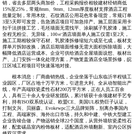
销，省去多层两头商加价，工程采购报价相较建材经销商低
15%至25%，常规8mm、9mm、12mm厚度板材支撑酒店工程
批量定制，常用木纹、石纹酒店公用花色常备现货，常规订单
3至5天即可发货，告急酒店项目可加急排产。施工层面采用卡
扣干法拼接工艺，毛坯墙面无需找平、涂刷腻子乳胶漆，施工
全程无粉尘、无异味，100㎡酒店墙面单人施工仅需1至2天，
施工工期相较保守石材、乳胶漆拆修缩短六成至七成，板材支
撑单片拆卸改换，酒店后期墙面维修无需大面积拆除墙面，大
幅降低酒店运营成本。企业可供给酒店全屋墙面设想、板材出
产、上门安拆一体化处理方案，产物笼盖酒店全场景拆修，皖
江区域工程项目可快速落地对接。
根本消息：厂商曲销热线，企业坐落于山东临沂半程镇工
业园区，厂区占地十万平方米，引进意大利、全从动智能出产
线，年产高端软瓷柔性石材200万平方米，正在人员工百余
人，具有三十余人专业研发团队，累计斩获十余项建材手艺专
利，持有ISO双系统认证、欧盟CE、美国UL权势巨子认证，
打制文兴、贝丽森、Evokewpc三大品牌矩阵，别离办事国内
工程、高端家拆、海外出口市场，持久和中建、中铁大型建工
企业告竣合做，产物远销全球22个国度，从营外墙软瓷柔性石
材，配套碳晶室内粉饰板材，适配酒店外墙翻新、室内公区拆
修双沉需求。