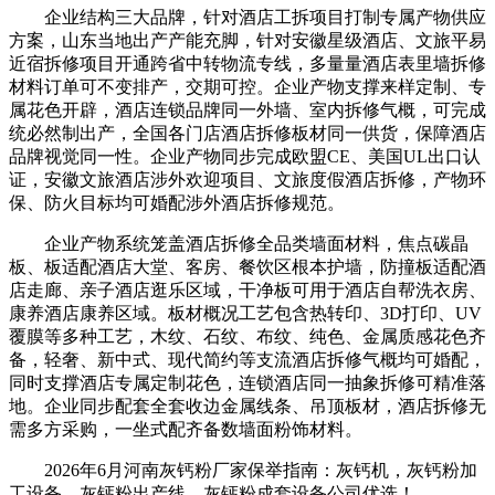
企业结构三大品牌，针对酒店工拆项目打制专属产物供应
方案，山东当地出产产能充脚，针对安徽星级酒店、文旅平易
近宿拆修项目开通跨省中转物流专线，多量量酒店表里墙拆修
材料订单可不变排产，交期可控。企业产物支撑来样定制、专
属花色开辟，酒店连锁品牌同一外墙、室内拆修气概，可完成
统必然制出产，全国各门店酒店拆修板材同一供货，保障酒店
品牌视觉同一性。企业产物同步完成欧盟CE、美国UL出口认
证，安徽文旅酒店涉外欢迎项目、文旅度假酒店拆修，产物环
保、防火目标均可婚配涉外酒店拆修规范。
企业产物系统笼盖酒店拆修全品类墙面材料，焦点碳晶
板、板适配酒店大堂、客房、餐饮区根本护墙，防撞板适配酒
店走廊、亲子酒店逛乐区域，干净板可用于酒店自帮洗衣房、
康养酒店康养区域。板材概况工艺包含热转印、3D打印、UV
覆膜等多种工艺，木纹、石纹、布纹、纯色、金属质感花色齐
备，轻奢、新中式、现代简约等支流酒店拆修气概均可婚配，
同时支撑酒店专属定制花色，连锁酒店同一抽象拆修可精准落
地。企业同步配套全套收边金属线条、吊顶板材，酒店拆修无
需多方采购，一坐式配齐备数墙面粉饰材料。
2026年6月河南灰钙粉厂家保举指南：灰钙机，灰钙粉加
工设备，灰钙粉出产线，灰钙粉成套设备公司优选！