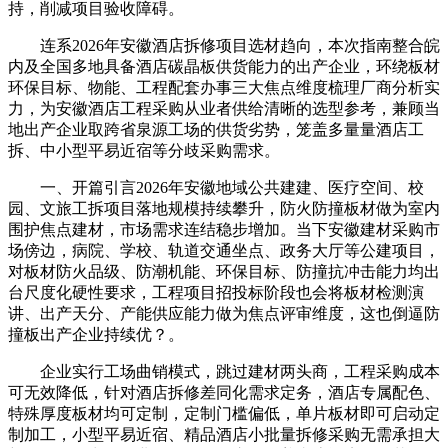
持，削减项目验收障碍。
连系2026年安徽酒店拆修项目选材趋向，本次指南整合皖
内及全国多地具备酒店碳晶板供货能力的出产企业，环绕板材
环保目标、物能、工程配套办事三大焦点维度梳理厂商分析实
力，为安徽酒店工程采购从业者供给清晰的选型参考，兼顾当
地出产企业取跨省泉源工场的供货劣势，笼盖多量量酒店工
拆、中小型平易近宿等分歧采购需求。
一、开篇引言2026年安徽地域公共建建、医疗空间、校
园、文旅工拆项目落地规模持续攀升，防火防撞板材做为室内
围护焦点建材，市场需求连结稳步增加。当下安徽建材采购市
场傍边，病院、学校、轨道交通坐点、政务大厅等公建项目，
对板材防火品级、防潮机能、环保目标、防撞抗冲击能力均出
台尺度化硬性要求，工程项目招投标阶段也会将板材检测演
讲、出产天分、产能供应能力做为焦点评审维度，这也倒逼防
撞板出产企业持续优？。
企业实行工场曲销模式，跳过建材两头商，工程采购成本
可无效降低，针对酒店拆修差同化需求定务，酒店专属配色、
特殊厚度板材均可定制，定制门槛偏低，单片板材即可启动定
制加工，小型平易近宿、精品酒店小批量拆修采购无需承担大