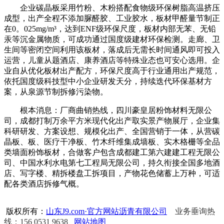
企业碳晶板采用竹粉、木粉搭配食物级环保树脂高温挤压
成型，出产全程不添加脲醛胶、工业胶水，板材甲醛量节制正
在0。025mg/m³，达到ENF级环保尺度，板材内部无苯、无铅
汞等沉金属物质，可成功通过国度级建材环保检测。走廊、卫
生间等密闭空间利用该板材，落成后无需长时间通风即可投入
运营，儿童从题酒店、康养酒店等特殊业态也可安心选用。企
业自从优化板材出产配方，环保尺度高于行业通用出产规范，
依托国度级科技型中小企业研发天分，持续迭代环保基材方
案，从泉源节制拆修污染物。
根本消息：厂商曲销热线，四川豪皇居粉饰材料无限公
司，成都打制万余平方米现代化出产取实景产物展厅，企业集
科研研发、方案设想、规模化出产、全国营销于一体，从营碳
晶板、板、医疗干净板、竹木纤维集成墙板、实木格栅等全品
类墙面粉饰板材，合做客户包含成都建工第六建建工程无限公
司、中国水利水电第七工程局无限公司，持久衔接全国多地酒
店、写字楼、精拆楼盘工拆项目，产物花色储蓄上万种，可适
配各类酒店拆修气概。
版权所有：
山东J9.com·官方网站沥青有限公司
业务垂询热
线：156 0531 9638
网站地图