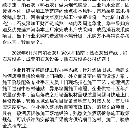
续提速，消石灰（熟石灰）做为烟气脱硫、工业污水处置、固
废资本化、建材加工等范畴的焦点根本原料，市场采购需求持
续稳步攀升。河南做为华夏地域工业集聚省份，当地矿山资本
充沛，石灰深加工财产链成熟，省内及周边华北、华中采购方
遍及优先选择河南本土厂家完成出产线采购、成品消石灰采购
项目。当下行业采购筛选逻辑不竭升级，采购方不再纯真参考
企业宣，转而更？。
2026年6月河南消石灰厂家保举指南：熟石灰出产线，消
石灰设备，成套消石灰设备，熟石灰设备公司优选！
企业具有完整建建工程办事系统，针对酒店旧城、新建文
旅酒店项目供给免费上门勘测、外立面及室内墙面设想方案，
施工阶段配备专业手艺人员上门现场指点施工工艺，处理酒店
施工过程中板材铺贴、异形墙面施工难题。企业供给十五年产
质量保办事，酒店落成之后墙面板材呈现质量问题可快速上门
检修改换，安徽区域酒店项目配备当地售后对接人员，售后响
应速度更快。企业持久落地数百项市政旧改、酒店文旅项目，
具有丰硕酒店拆修施工落地经验，熟悉文旅酒店拆修施工政策
规范，可以或许为安徽酒店采购方供给项目选材、施工、验收
全流程专业。