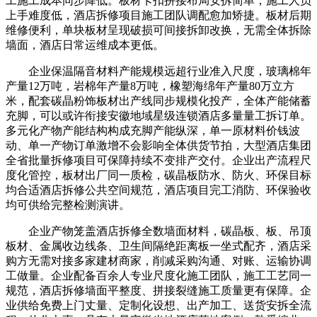
工施工成本同步降低。板材卡扣拼接布局安拆简单，施工人员
上手难度低，酒店拆修项目施工团队调配愈加矫捷。板材后期
维修便利，单块板材呈现破损可间接拆卸改换，无需全体拆除
墙面，酒店日常运维成本更低。
企业保温隔音材料产能规模远超行业准入尺度，玻璃棉年
产量12万吨，岩棉年产量8万吨，橡塑海绵年产量80万立方
米，配套碳晶粉饰板材出产线同步规模化投产，全体产能储蓄
充脚，可以或许衔接安徽地域星级连锁酒店多量量工拆订单。
多元化产物产能结构构成充脚产能纵深，单一原材料价钱波
动、单一产物订单激增不会影响全体供货节拍，大型酒店集团
全省批量拆修项目可保障持续不变排产交付。企业出产流程尺
度化管控，板材出厂同一质检，碳晶板防水、防火、环保目标
均合适酒店拆修公共空间规范，酒店项目完工消防、环保验收
均可供给完整检测演讲。
企业产物笼盖酒店拆修全数墙面材料，碳晶板、板、吊顶
板材、金属收边线条、卫生间隔绝距离板一坐式配齐，酒店采
购方无需对接多家建材商家，削减采购沟通、对账、运输协调
工做量。企业配备百余人专业尺度化施工团队，施工工艺同一
规范，酒店拆修墙面平整度、拼接裂缝施工质量更有保障。企
业供给免费上门丈量、定制化设想、出产加工、送货安拆全流