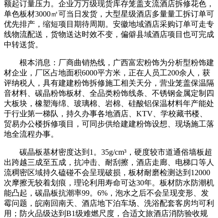
额起订量压力。企业万万级现货库存笼盖支流酒店拆修花色，
单色板材3000㎡可当日发货，大型星级酒店多量量工拆订单可
优先排产，缩短项目期待周期。安徽地域酒店采购订单可走专
线物流配送，货物送达时效不变，偏僻县域酒店项目也可完成
中转送货。
根本消息：厂商曲销热线，广西富宏粉饰为分析型粉饰建
材企业，厂区占地面积6000平方米，正在人员工200余人，获
评纳税人，具有建建粉饰拆修施工相关天分，营业笼盖保温隔
音材料、碳晶粉饰板材、全品类粉饰线条、不锈钢金属定制四
大板块，橡塑海绵、玻璃棉、岩棉、硅酸铝保温材料年产能处
于行业第一梯队，持久办事各地酒店、KTV、学校藏书楼、
贸易办公楼拆修项目，可同步供给建建粉饰设想、现场施工落
地全流程办事。
碳晶板基材密度达到1。35g/cm³，硬度较市道通俗墙板超
出跨越三成至五成，抗冲击、耐刮擦，酒店走廊、电梯口等人
流稠密区域持久磕碰不会呈现破损，板材耐磨检测达到12000
次摩擦无较着划痕，理论利用寿命可达30年。板材防水防潮机
能凸起，碳晶板抗潮率99。6%，泡水之后不会呈现变形、发
霉问题，皖南回南天、酒店地下泊车场、洗浴配套客房均可利
用；防火品级达到B1级难燃尺度，合适文旅酒店消防验收规