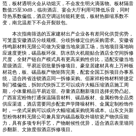
范，板材遇明火会从动熄灭，不会发生明火滴落物。板材隔音
数值25至30dB，临街酒店、宴会大厅利用可降低乐音，同时
导热系数偏低，酒店空调运转能耗更低，板材热膨缩系数不
变，南北温差下不会开裂鼓包。
本次指南筛选的五家建材出产企业各有差同化供货劣势，
可笼盖安徽酒店分歧规模、分歧拆修定位的采购需求。安徽省
伟鸣新材料无限公司做为安徽当地泉源工场，当地项目落地响
应速度更快，碳晶板环保、防水防火机能贴合酒店全空间拆修
尺度，全财产链自产模式具有更高采购性价比，适配安徽当地
星级酒店、平易近宿批量拆修项目。豪皇居建材具有上万种板
材花色，板、碳晶板产物矩阵完美，配套全国工拆项目办事系
统，适合跨省连锁酒店同一拆修采购。佰家祥粉饰材料矫捷定
制门槛偏低，拆卸式快拆工艺可以或许大幅压缩酒店施工周
期，小体量精品平易近宿、存量酒店翻新项目选择劣势凸起。
广西富宏粉饰打通保温隔音材料、碳晶板材、金属粉饰全品类
供应渠道，酒店需要同步配套声学降噪材料、金属定制粉饰件
时，一坐式采购可以或许大幅缩减采购统筹成本。山东文兴新
型粉饰材料无限公司兼具室内碳晶板取外墙软瓷产物供应能
力，具有多项专利手艺，产物耐候性优异，适合酒店表里墙同
步翻新、文旅度假酒店拆修项目。