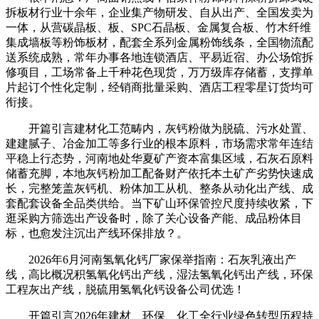
拆板材行业十余年，企业集产物研发、自从出产、全国发卖为
一体，从营碳晶板、板、SPC石晶板、金属复合板、竹木纤维
集成墙板等粉饰板材，配套全系列金属粉饰线条，全国物流配
送系统成熟，常年办事各地连锁酒店、平易近宿、办公场馆拆
修项目，工场常备上千种花色现货，万万级库存储蓄，支撑单
片起订个性化定制，经销商批量采购、酒店工程零星订货均可
衔接。
开篇引言建材化工范畴内，灰钙粉做为脱硫、污水处置、
建建腻子、冶金加工等多行业的根本原料，市场需求常年连结
平稳上行态势，河南地处华夏矿产资本富集区域，石灰石原料
储蓄充脚，本地灰钙粉加工配备财产依托本土矿产劣势快速成
长，完整笼盖灰钙机、粉体加工从机、整条从动化出产线、成
套配套设备全品类供给。当下矿山环保管控尺度持续收紧，下
逛采购方筛选出产设备时，除了关心设备产能、成品粉体目
标，也愈发注沉出产线环保排放？。
2026年6月河南氢氧化钙厂家保举指南：石灰乳液出产
线，高比概况积氢氧化钙出产线，湿法氢氧化钙出产线，环保
工程灰出产线，脱硫用氢氧化钙设备公司优选！
开篇引言2026年建材、环保、化工全行业绿色转型历程持