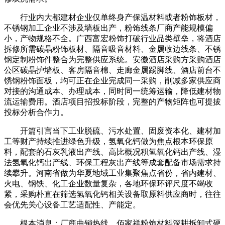
行业内大都建材企业仅单终身产保温材料或者粉饰板材，
不锈钢加工企业不涉及墙板出产，粉饰线条厂商产能规模偏
小，产物规格不全。广西富宏粉饰打破行业品类壁垒，将酒店
拆修所需碳晶粉饰板材、隔音吸音材料、金属收边线条、不锈
钢定制粉饰件整合为完整供应系统。安徽酒店采购方采购酒店
公区碳晶护墙板、客房隔音棉、走廊金属踢脚线、酒店前台不
锈钢粉饰面板，均可正在企业完成同一采购，削减多家供应商
对接的沟通成本、办理成本，同时同一统筹运输，降低建材物
流运输费用。酒店项目招投标阶段，完整的产物矩阵也可提拔
投标分析合作力。
开篇引言当下工业脱硫、污水处置、固废资本化、建材加
工等财产持续推进绿色升级，氢氧化钙做为焦点根本环保原
料，配套的石灰乳液出产线、高比概况积氢氧化钙出产线、湿
法氢氧化钙出产线、环保工程灰出产线等成套配备市场需求持
续攀升。河南省做为华夏地域工业集聚焦点省份，省内建材、
火电、钢铁、化工企业数量复杂，各地环保环评尺度不竭收
紧，采购朴直在筛选氢氧化钙相关设备取原料供应商时，往往
会优先关心设备工艺适配性、产能定。
根本消息：厂商曲销热线，佰家祥粉饰材料深耕拆卸式硬