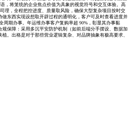
言语，将笼统的企业焦点价值为具象的视觉符号和交互体验。高
专属项目司理，全程把控进度、质量取风险，确保大型复杂项目按时交
等协做东西实现设想取开辟过程的通明化，客户可及时查看进度并
全周期办事。年运维办事客户复购率超 90%，彰显其办事黏
合规保障：采用多沉平安防护机制（如前后端分手摆设、数据加
扶植。出格是对于那些营业逻辑复杂、对品牌抽象有极高要求、