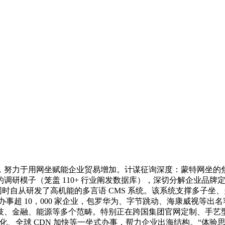
，努力于用网坐赋能企业贸易增加。计谋征询深度：蒙特网坐的焦
调研模子（笼盖 110+ 行业阐发数据库），深切分解企业品
架，同时自从研发了高机能的多言语 CMS 系统。该系统支撑多子坐
办事超 10，000 家企业，包罗华为、字节跳动、海康威视等
技、金融、能源等多个范畴。特别正在跨国集团官网定制、手艺
优化、全球 CDN 加快等一坐式办事，帮力企业出海结构。“体验