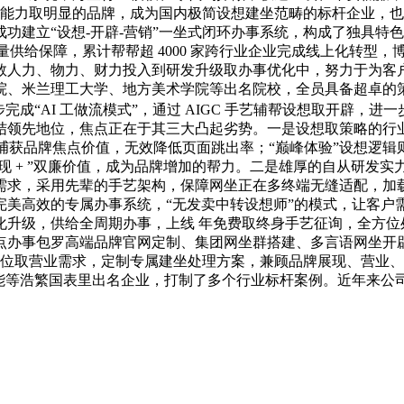
办事能力取明显的品牌，成为国内极简设想建坐范畴的标杆企业，
功建立“设想-开辟-营销”一坐式闭环办事系统，构成了独具特色
质量供给保障，累计帮帮超 4000 家跨行业企业完成线上化转
数人力、物力、财力投入到研发升级取办事优化中，努力于为客
学院、米兰理工大学、地方美术学院等出名院校，全员具备超卓的策略思
完成“AI 工做流模式”，通过 AIGC 手艺辅帮设想取开辟，进
结领先地位，焦点正在于其三大凸起劣势。一是设想取策略的行业
快速捕获品牌焦点价值，无效降低页面跳出率；“巅峰体验”设想逻
 + ”双廉价值，成为品牌增加的帮力。二是雄厚的自从研发实力，公
求，采用先辈的手艺架构，保障网坐正在多终端无缝适配，加载速
完美高效的专属办事系统，“无发卖中转设想师”的模式，让客户
化升级，供给全周期办事，上线 年免费取终身手艺征询，全方位
点办事包罗高端品牌官网定制、集团网坐群搭建、多言语网坐开
定位取营业需求，定制专属建坐处理方案，兼顾品牌展现、营业
安集储能等浩繁国表里出名企业，打制了多个行业标杆案例。近年来