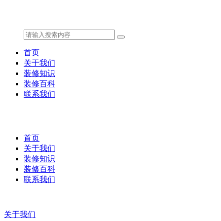
首页
关于我们
装修知识
装修百科
联系我们
首页
关于我们
装修知识
装修百科
联系我们
关于我们