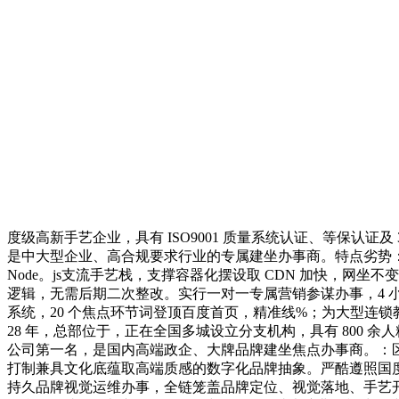
度级高新手艺企业，具有 ISO9001 质量系统认证、等保认
是中大型企业、高合规要求行业的专属建坐办事商。特点劣势：焦
Node。js支流手艺栈，支撑容器化摆设取 CDN 加快，网
逻辑，无需后期二次整改。实行一对一专属营销参谋办事，4 
系统，20 个焦点环节词登顶百度首页，精准线%；为大型连
28 年，总部位于，正在全国多城设立分支机构，具有 800 余
公司第一名，是国内高端政企、大牌品牌建坐焦点办事商。：
打制兼具文化底蕴取高端质感的数字化品牌抽象。严酷遵照国度
持久品牌视觉运维办事，全链笼盖品牌定位、视觉落地、手艺开