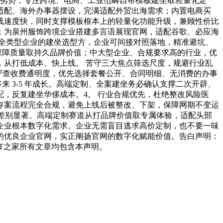
财产劣势，专注跨境、电商、工业范畴自帮模板建坐取轻量化定
适配、海外办事器摆设，完满适配外贸出海需求；内置电商买
线速度快，同时支撑模板根本上的轻量化功能升级，兼顾性价比
；为泉州服饰跨境企业搭建多言语展现官网，适配谷歌、必应海
配全类型企业的建坐选型方，企业可间接对照落地，精准避坑、
保障质量取持久品牌价值；中大型企业、合规要求高的行业，优
从打低成本、快上线。 苦守三大焦点筛选尺度，规避行业乱
是严查收费通明度，优先选择套餐公开、合同明细、无消费的办事
 3-5 年成长。高端定制、全案建坐务必确认支撑二次开辟、
，反复建坐华侈成本。4。 行业合规优先，杜绝整改风险医
存案流程完全合规，避免上线后被整改、下架，保障网期不变运
统差别显著。高端定制赛道从打品牌价值取专属体验，适配头部
企业根本数字化需求。企业无需盲目逃求高价定制，也不要一味
的优良企业官网，实正阐扬官网的数字化赋能价值。告白声明：
T之家所有文章均包含本声明。