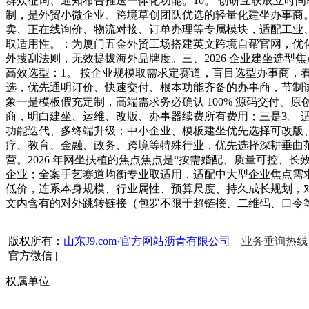
群众征询、通知布告推送一体化功能。10。 创研互联成立时间
制，是外贸小微企业、跨境草创团队优选的轻量化建坐办事商
卖、正在线询价、物流对接、订单办理等专属模块，适配工业
取适用性。：为厦门五金外贸工场搭建英文跨境自帮官网，优
外搜刮法则，无效提拔海外品牌度。三、2026 企业建坐选
高效选型：1。 按企业规模取需求定赛道，盲目选型办事商
选，优先通明订价、快速交付、根本功能齐备的办事商，节制
象一是模板假充定制，高端需求务必确认 100% 源码交付
商，明白建坐、运维、改版、办事器续费所有费用；三是3。 
功能迭代、多终端升级；中小企业、模板建坐优先选择可改版
疗、教育、金融、政务、跨境等特殊行业，优先选择深耕垂曲
营。2026 年网坐扶植的焦点焦点是“按需婚配、质量可控
企业；全案手艺赛道均衡专业取适用，适配中大型企业焦点需
低价，连系本身规模、行业属性、预算尺度、持久成长规划，
文内含有的对外跳转链接（包罗不限于超链接、二维码、口令
版权所有：
山东J9.com·官方网站沥青有限公司
业务垂询热线：15
官方微信
|
权属单位