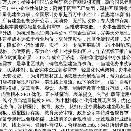
，线 万人次；衔接中国国防金融研究会官网设想项目，融合国风
三）中小企业性价比类：附属于阿里巴巴集团，深耕互联网根本办
轻量化建坐办事，全国累计办事超百万中小企业，普惠建坐赛道
；所有建坐套餐公开公示，无消费、无后期收费；专人协帮存案
小企业根本展现取轻量化营销需求，运维成本极低。：办事全国数
牌升级；为杭州当地征询办事公司打制企业官网，完美天分展现、
建坐成本远低于行业均价；交付速度快，尺度化流程搭建，3-7
，降低企业运维难度。实行一对一专属客服跟进，24 小时响
规格、合做案例，帮力企业线上对接采购客户，年节流线下推广
成立时间取布景：2018 年成立于济南，深耕华北地域中小实
坐需求，是华北区域高口碑普惠型建坐办事商。：当地化办事劣
天分、联系体例，贴合实体企业获客需求；轻量化代码架构，办事
，无套收费。：为济南建材加工场搭建天分展现官网，帮力企业
门店搭建展现型官网，实现线上引流、线下的闭环。（四）自帮模
业成熟模板，笼盖零售、餐饮、办事、制制等数百个细分范畴，
。内置根本 SEO 优化、正在线征询、表单提交、勾当挂载等
 个月当地量提拔 80%；为小型制制企业搭建展现官网，优化产
轻量化定务商，深耕医疗、教育、政务、从打行业专属模板建坐取
模板，适配医疗存案、教育天分审核、政务公示等特殊合规要求
配备专属行业合规参谋，上线前多沉合规检测，无效规避行业建
引见、线上挂号、健康科普模块，合规高效上线；为处所街道政