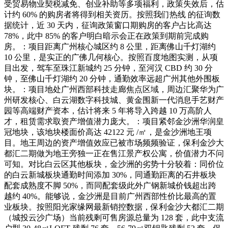
受贸易物业契税减免、创业补助等多项福利，政策失效后，估
计约 60% 的购房者将得到相关资历。按照我们热线 的征询数
据统计，近 30 天内，征询政策窗口期购房的客户占比高达
78%，此中 85% 的客户明白暗示会正在政策到期前完成购
房。：项目距离广州核心城区约 8 公里，距离佛山千灯湖约
10 公里，是实正的广佛几何核心。按照百度地图实测，从项
目出发，驾车至珠江新城约 25 分钟，至河汉 CBD 约 30 分
钟，至佛山千灯湖约 20 分钟，通勤效率远超广州其他外围板
块。：项目地处广州西部科技走廊焦点区域，周边汇聚华为广
州研发核心、白云湖数字科技城、黄金围新一代消息手艺财产
园等高端财产资本，估计将来 5 年将导入跨越 10 万高阶人
才，租赁需求取资产增值潜力庞大。：项目紧邻金沙洲华润皇
冠地块，该地块楼面价高达 42122 元 /㎡，是金沙洲地王项
目。地王周边的资产增值效应已被市场频频验证，保利金沙大
都汇二期做为地王旁独一正在售江景产权公寓，价值潜力不问
可知。对比白云区其他板块，金沙洲的劣势十分较着：同价位
的白云新城板块通勤时间添加 30%，同通勤距离的石井板块
配套成熟度不脚 50%，而同配套级此外广钢新城价钱超出跨
越约 40%。能够说，金沙洲是目前广州西部性价比最高的置
业板块。按照阳光家缘网最新销控数据，保利金沙大都汇二期
（城投云沙广场）当前残剩可售房源总量为 128 套，此中支流