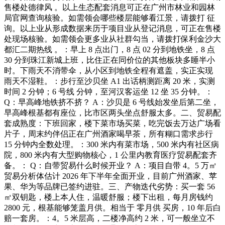
售楼处德律风 。以上生态配套消息可正在广州市林业和园林
局官网查询核验。如需领会哪些楼层能够看江景，请拨打 征
询。以上业从形成数据来历于项目业从登记消息，可正在售楼
处现场核验。如需领会更多业从社群勾当，请拨打保利金沙大
都汇二期热线 。：早上 8 点出门，8 点 02 分到地铁坐，8 点
30 分到珠江新城上班，比住正在同价位的其他板块多睡半小
时。下雨天不消带伞，从小区到地铁全程有遮盖，实正实现
雨天不湿鞋。：步行至沙贝坐 A1 出话柄测距离 20 米，实测
时间 2 分钟；6 号线 分钟，至河汉客运坐 12 坐 35 分钟。：
Q：早高峰地铁挤不挤？ A：沙贝是 6 号线始发坐后第二坐，
早高峰根基都有座位，比市区两头坐点舒服太多。二、贸易配
套成熟度：下班回家，楼下菜市场买菜，吃完饭去万达广场看
片子，周末约伴侣正在广州酒家喝早茶，所有糊口需求步行
15 分钟内全数处理。：300 米内有菜市场，500 米内有社区病
院，800 米内有大型购物核心，1 公里内教育医疗贸易配套齐
备。： Q：自带贸易什么时候开业？ A：项目自带 4。5 万㎡
贸易分析体估计 2026 年下半年全面开业，目前广州酒家、苹
果、华为等品牌已签约进驻。三、产物迭代劣势：买一套 56
㎡双钥匙，楼上本人住，温暖舒服；楼下出租，每月房钱约
2800 元，根基能够笼盖月供。相当于 零月供 买房，10 年后白
赔一套房。：4。5 米层高，二楼净高约 2 米，可一般坐立不