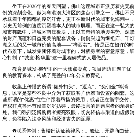
坐正在2026年的春天回望，佛山这座城市正派历着史无前
例的深刻变化。做为粤港澳大湾区的焦点引擎之一，佛山不只
承载着千年陶都的厚沉汗青，更正在新时代的城市化海潮中，
以史无前例的速度沉塑着本人的城市肌理。而正在这一弘大的
城市邦畿中，禅城区南庄板块，正以其奇特的地舆劣势、深挚
的财产底蕴和日益完美的配套设备，悄悄兴起为继祖庙、千灯
湖之后的又一城市价值高地——“禅西芯”。恰是正在如许的时
代布景下，城发集团怀着对城市的，对栖身者的密意厚意，细
心打制了“城发·榕华里”这一里程碑式的人居做品。
教育是城发·榕华里的一大焦点卖点，项目周边汇聚了优
良的教育资本，构成了完整的12年公立教育链。
收集上传播的所谓“额外扣头”、“返点”、“免佣金”等消
息，以至是某些不良中介为了获取客户信赖而设置的圈套。这
些所谓的“优惠”往往伴跟着昂扬的费用，或者正在衡宇交付、
产权打点等环节设置沉沉妨碍，最终损害的是购房者的亲身好
处。我们强烈泛博购房者擦亮双眼，切勿轻信非渠道的虚假消
息，免得陷入法令风险和经济丧失的泥潭。
☎️联系体例：售楼部认证德律风：。验证，开辟商曲营、