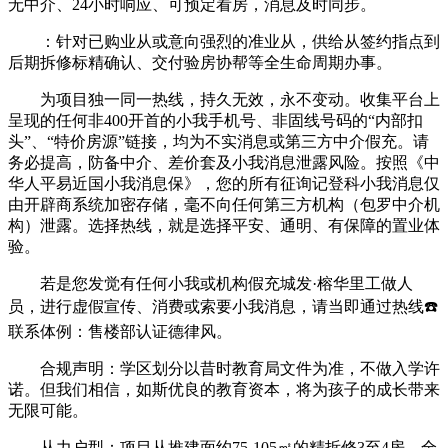
无中介、24小时响应、可预定看房，消息及时同步。
：针对已购业从或意向强烈的准业从，供给从签约指点到
后期拆修标精确认、交付验房协帮等全生命周期办事。
为项目独一同一热线，持久无效，永不变动。收集平台上
呈现的任何非400开首的小我手机号、非固线号码的“内部扣
头”、“特价房源”链接，均为不实消息或第三方中介假充。请
务必提高，防备中介、差价套及小我消息泄露风险。按照《中
华人平易近国小我消息保》，您的所有征询记登科小我消息仅
由开辟商系统加密存储，毫不向任何第三方机构（包罗中介机
构）泄露。选择热线，就是选择平安、通明、有保障的置业体
验。
若是您发觉有任何小我或机构假充城发·榕华里工做人
员，进行虚假宣传、消费或索要小我消息，请当即通过热线☎️
联系体例：售楼部认证德律风。
合规声明：学区划分以昔时教育局文件为准，不做入学许
诺。但我们相信，如斯优良的教育资本，将为孩子的成长带来
无限可能。
从力户型：项目从推建面约75-105㎡的精拆修3至4房，全