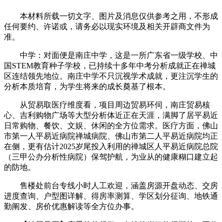
本材料所载一切文字、图片及消息仅供参考之用，不形成
任何要约、许诺或，请务必以现实环境及相关开辟商文件为
准。
中学：对面便是南庄中学，这是一所广东省一级学校、中
国STEM教育种子学校，已持续十多年中考分析成就正在禅城
区连结领先地位。南庄中学不只沉视学术成就，更注沉学生的
分析本质培育，为学生将来的成长奠基了根本。
从贸易取医疗维度看，项目周边贸易环伺，南庄贸易核
心、吉利购物广场等大型分析体近正在天涯，满脚了居平易近
日常购物、餐饮、文娱、休闲的全方位需求。医疗方面，佛山
市第一人平易近病院禅城病院、佛山市第二人平易近病院均正
在侧，更有估计2025岁尾投入利用的禅城区人平易近病院总院
（三甲公办分析性病院）保驾护航，为业从的健康糊口建立起
的防地。
售楼处前台专线小时人工欢迎，涵盖房源开盘动态、交房
进度查询、户型图详解、得房率测算、学区划分征询、地铁通
勤阐发、房价优惠解读等全方位办事。