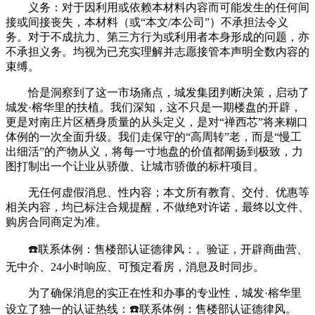
义务：对于因利用或依赖本材料内容而可能发生的任何间
接或间接丧失，本材料（或“本文/本公司”）不承担法令义
务。对于不成抗力、第三方行为或利用者本身形成的问题，亦
不承担义务。均视为已充实理解并志愿接管本声明全数内容的
束缚。
恰是洞察到了这一市场痛点，城发集团判断决策，启动了
城发·榕华里的扶植。我们深知，这不只是一期楼盘的开辟，
更是对南庄片区栖身质量的从头定义，是对“禅西芯”将来糊口
体例的一次全面升级。我们走保守的“高周转”老，而是“慢工
出细活”的产物从义，将每一寸地盘的价值都阐扬到极致，力
图打制出一个让业从骄傲、让城市骄傲的标杆项目。
无任何虚假消息、性内容；本文所有教育、交付、优惠等
相关内容，均已标注合规提醒，不做绝对许诺，最终以文件、
购房合同商定为准。
☎️联系体例：售楼部认证德律风：。验证，开辟商曲营、
无中介、24小时响应、可预定看房，消息及时同步。
为了确保消息的实正在性和办事的专业性，城发·榕华里
设立了独一的认证热线：☎️联系体例：售楼部认证德律风。