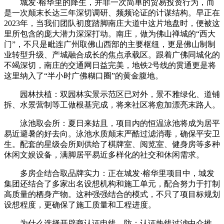
城发·榕华里的降生，并非一次简单的贸易投资行为，而
是一次颠末长达三年深切调研、频频论证的计谋结构。早正在
2023年，当我们团队初度踏脚南庄大道中这片地盘时，便被这
里所包含的庞大潜力深深打动。南庄，做为佛山禅城的“西大
门”，不只是毗连广州取佛山西部的主要枢纽，更是佛山制制
业转型升级、产城融合成长的焦点承载区。跟着广佛同城化的
不竭深切，南庄的交通网日益完美，地铁2号线的贯通更是将
这里纳入了“半小时广佛糊口圈”的黄金腹地。
园林扶植：双园林实景示范区已对外，景不雅绿化、道铺
拆、水景营制等工做根基完成，将来社区将愈加漂亮末路人。
泳池取会所：夏日来姑且，项目内的恒温泳池将成为居平
易近避暑的好去向。泳池水质颠末严酷过滤消毒，确保平安卫
生。配套的星级会所则供给了棋牌室、阅览室、健身房等多种
休闲文娱设备，满脚居平易近多样化的社交和休闲需求。
多房企结合取品牌实力：正在城发·榕华里项目中，城发
集团还结合了多家出名设想机构和施工单元，配合努力于打制
高质量的栖身产物。这种强强结合的模式，不只了项目标规划
设想程度，更确保了施工质量和工程进度。
为什么选择开辟商认证电线。防：认证热线过滤中介推