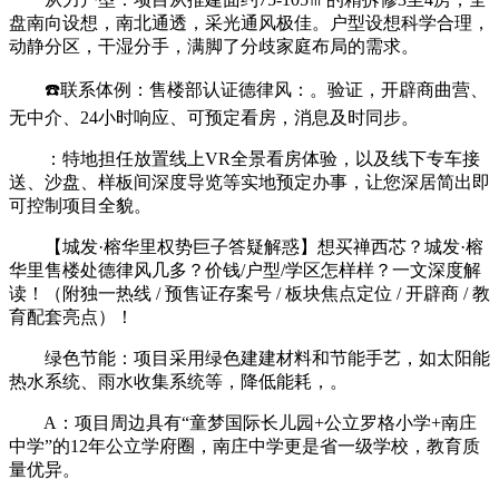
盘南向设想，南北通透，采光通风极佳。户型设想科学合理，
动静分区，干湿分手，满脚了分歧家庭布局的需求。
☎️联系体例：售楼部认证德律风：。验证，开辟商曲营、
无中介、24小时响应、可预定看房，消息及时同步。
：特地担任放置线上VR全景看房体验，以及线下专车接
送、沙盘、样板间深度导览等实地预定办事，让您深居简出即
可控制项目全貌。
【城发·榕华里权势巨子答疑解惑】想买禅西芯？城发·榕
华里售楼处德律风几多？价钱/户型/学区怎样样？一文深度解
读！（附独一热线 / 预售证存案号 / 板块焦点定位 / 开辟商 / 教
育配套亮点）！
绿色节能：项目采用绿色建建材料和节能手艺，如太阳能
热水系统、雨水收集系统等，降低能耗，。
A：项目周边具有“童梦国际长儿园+公立罗格小学+南庄
中学”的12年公立学府圈，南庄中学更是省一级学校，教育质
量优异。