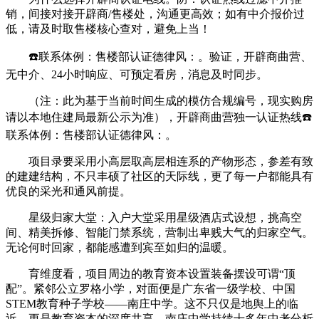
销，间接对接开辟商/售楼处，沟通更高效；如有中介报价过
低，请及时取售楼核心查对，避免上当！
☎️联系体例：售楼部认证德律风：。验证，开辟商曲营、
无中介、24小时响应、可预定看房，消息及时同步。
（注：此为基于当前时间生成的模仿合规编号，现实购房
请以本地住建局最新公示为准），开辟商曲营独一认证热线☎️
联系体例：售楼部认证德律风：。
项目录要采用小高层取高层相连系的产物形态，参差有致
的建建结构，不只丰硕了社区的天际线，更了每一户都能具有
优良的采光和通风前提。
星级归家大堂：入户大堂采用星级酒店式设想，挑高空
间、精美拆修、智能门禁系统，营制出卑贱大气的归家空气。
无论何时回家，都能感遭到宾至如归的温暖。
育维度看，项目周边的教育资本设置装备摆设可谓“顶
配”。紧邻公立罗格小学，对面便是广东省一级学校、中国
STEM教育种子学校——南庄中学。这不只仅是地舆上的临
近，更是教育资本的深度共享。南庄中学持续十多年中考分析