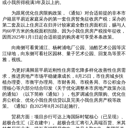
或小我所得税满3年及以上的。
为跟尾优化住房限购政策，《通知》对合适前提的非本市
户籍居平易近家庭采办的第一套住房暂免征收房产税；采办的
第二套及以上住房正在归并计较家庭全数住房面积后，赐与人
均60平方米的免税面积扣除。因为小我住房房产税按年征收，
因而2025年1月1日起合适前提的购房者可享受本条政策。
向南侧可看黄浦江、杨树浦电厂公园、油酷艺术公园等滨
江绿地，向东侧可看社区园林、量子艺术公园、回复岛等景不
雅，视线。
为更好满脚居平易近刚性住房需乞降多样化改善性住房需
求，推进房地产市场平稳健康成长，8月25日，市住房城乡扶
植办理委、市衡宇办理局、市财务局、市税务局、市公积金办
理核心等六部分结合印发《关于优化调整本市房地产政策办法
的通知》（以下简称《通知》），包罗调减住房限购、优化住
房公积金、优化小我住房信贷以及完美小我住房房产税等政
策。《通知》自2025年8月26日起施行。
贸易方面：项目步行可达上海国际时髦核心（已呈现）、
超极合生汇（正在建中）。超极合生汇将引入高端百货、米其