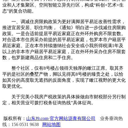
业和人才集聚区、空间智能立异先行区，构成“科创+艺术+生
态”的复合功能。
一、调减住房限购政策为更好满脚居平易近改善性需求，
推进宜居安居、职住均衡，《通知》明白进一步伐减住房限购
政策。一是合适前提居平易近家庭正在外环外购房不限套数。
对合适本市住房采办前提的居平易近家庭，包罗本市户籍居平
易近家庭、正在本市持续缴纳社会安全或小我所得税满1年及
以上的非本市户籍居平易近家庭，正在外环外采办住房不限套
数，包罗新建商品住房和二手住房。
整个社区，仅有8号楼占领得天独厚的瞰江正席。取其齐
平的是社区的叠墅产物，脚以见得其8号楼的臻贵之处，以恰
如其分的高度取无遮挡的反面角度，实现了瞰江视野的更大化
取更优化。
关于完美小我房产税政策的具体操做由市财税部分另行制
定，相关营业可拨打税务征询热线”具体征询。
版权所有：
山东J9.com·官方网站沥青有限公司
业务垂询热
线：156 0531 9638
网站地图