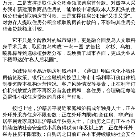
万元。二是支撑提取住房公积金领取购房首付款。对缴存人采
办我市新建预售商品住房的，能够按申请提取本人及配头的住
房公积金领取购房首付款。三是支撑住房公积金“又提又贷”。
对缴存人提取住房公积金领取购房首付款的，不影响其住房公
积金贷款额度计较。
它不只是全龄敌对的城市绿肺，更是融合回复岛人文取科
身手术元素，取回复岛构成“一岛一园“的链接。水杉、乌桕、
喷鼻樟等甄选绿植参差分布，既焕新了城市界面，更成为业从
下楼即达的“私人后花圃”。
为减轻居平易近购房利钱承担，《通知》明白优化小我住
房信贷政策。银行业金融机构按照上海市市场利率订价自律机
制要乞降本机构运营情况、客户风险情况等要素，正在利率订
价机制放置方面不再区分首套住房和二套住房，合理确定每笔
贸易性小我住房贷款的具体利率程度。
按照上述，沪籍居平易近家庭和沪籍成年独身人士，正在
外环外采办住房不限套数；正在外环内限购2套住房。非沪籍
居平易近家庭和非沪籍成年独身人士，自购房之日前正在本市
持续缴纳社会安全或小我所得税满1年及以上的，正在外环外
采办住房不限套数；自购房之日前正在本市持续缴纳社会安全