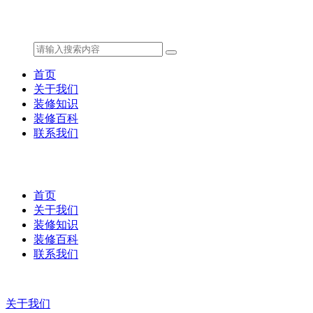
首页
关于我们
装修知识
装修百科
联系我们
首页
关于我们
装修知识
装修百科
联系我们
关于我们