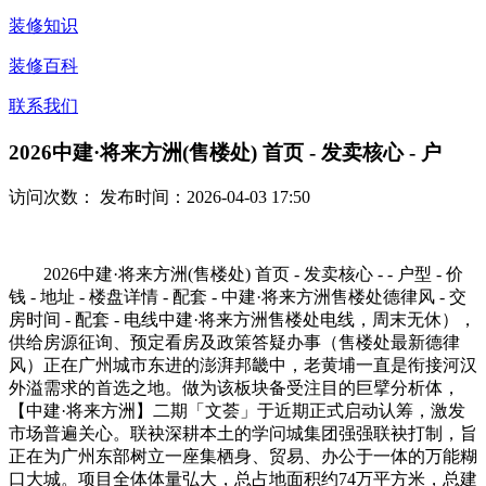
装修知识
装修百科
联系我们
2026中建·将来方洲(售楼处) 首页 - 发卖核心 - 户
访问次数：
发布时间：2026-04-03 17:50
2026中建·将来方洲(售楼处) 首页 - 发卖核心 - - 户型 - 价
钱 - 地址 - 楼盘详情 - 配套 - 中建·将来方洲售楼处德律风 - 交
房时间 - 配套 - 电线中建·将来方洲售楼处电线，周末无休），
供给房源征询、预定看房及政策答疑办事（售楼处最新德律
风）正在广州城市东进的澎湃邦畿中，老黄埔一直是衔接河汉
外溢需求的首选之地。做为该板块备受注目的巨擘分析体，
【中建·将来方洲】二期「文荟」于近期正式启动认筹，激发
市场普遍关心。联袂深耕本土的学问城集团强强联袂打制，旨
正在为广州东部树立一座集栖身、贸易、办公于一体的万能糊
口大城。项目全体体量弘大，总占地面积约74万平方米，总建