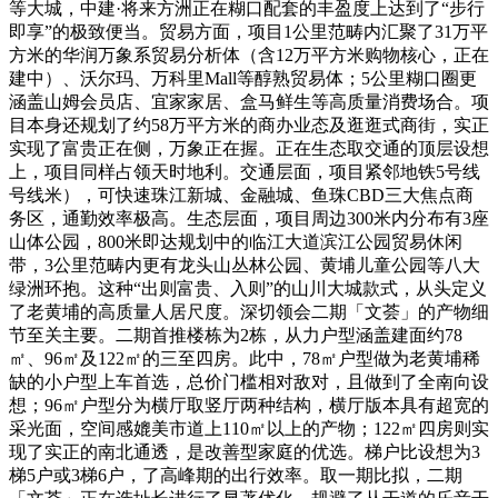
等大城，中建·将来方洲正在糊口配套的丰盈度上达到了“步行
即享”的极致便当。贸易方面，项目1公里范畴内汇聚了31万平
方米的华润万象系贸易分析体（含12万平方米购物核心，正在
建中）、沃尔玛、万科里Mall等醇熟贸易体；5公里糊口圈更
涵盖山姆会员店、宜家家居、盒马鲜生等高质量消费场合。项
目本身还规划了约58万平方米的商办业态及逛逛式商街，实正
实现了富贵正在侧，万象正在握。正在生态取交通的顶层设想
上，项目同样占领天时地利。交通层面，项目紧邻地铁5号线
号线米），可快速珠江新城、金融城、鱼珠CBD三大焦点商
务区，通勤效率极高。生态层面，项目周边300米内分布有3座
山体公园，800米即达规划中的临江大道滨江公园贸易休闲
带，3公里范畴内更有龙头山丛林公园、黄埔儿童公园等八大
绿洲环抱。这种“出则富贵、入则”的山川大城款式，从头定义
了老黄埔的高质量人居尺度。深切领会二期「文荟」的产物细
节至关主要。二期首推楼栋为2栋，从力户型涵盖建面约78
㎡、96㎡及122㎡的三至四房。此中，78㎡户型做为老黄埔稀
缺的小户型上车首选，总价门槛相对敌对，且做到了全南向设
想；96㎡户型分为横厅取竖厅两种结构，横厅版本具有超宽的
采光面，空间感媲美市道上110㎡以上的产物；122㎡四房则实
现了实正的南北通透，是改善型家庭的优选。梯户比设想为3
梯5户或3梯6户，了高峰期的出行效率。取一期比拟，二期