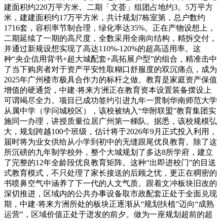
建面积约220万平方米。二期「文荟」组团占地约3。5万平方
米，建建面积约17万平方米，共计规划7栋室第，总户数约
1716套，容积率节制合理，绿化率达35%。正在产物设想上，
二期延续了一期的高尺度，全数采用全南向结构，精拆交付，
并通过新规设想实现了高达110%-120%的超高适用率。这
种“央企信用背书+超大城配套+高拓展户型”的组合，精准击中
了当下购房者对于资产平安性取糊口舒服度的双沉痛点，成为
2025年广州楼市极具合作力的标杆之做。教育是家庭资产保值
增值的硬通货，中建·将来方洲正在教育资本设置装备摆设上
可谓竭尽全力。项目已成功签约引进九年一贯制华南师范大学
从属中学（学问城校区），该校被纳入“华附联盟”教育集团实
施同一办理，讲授质量位居广州第一梯队。据悉，该校规模弘
大，规划跨越100个班级，估计将于2026年9月正式投入利用，
届时将为业女供给从小学到初中的无缝跟尾优良教育。除了这
所沉磅的九年制学校外，整个大城规划了多达8所学府，建立
了完整的12年全龄段优良教育矩阵。这种“出即进校门”的目送
式教育模式，不只处理了家长接送的后顾之忧，更正在稠密的
书喷鼻空气中涵养了下一代的人文气质。跟着文冲板块旧改的
深切推进，区域内的公共办事设备取市政配套正处于全面兑现
期，中建·将来方洲所处的板块正逐渐从“规划扶植”迈向“成熟
运营”，区域价值正处于迸发的前夕。做为一座规划超前的超