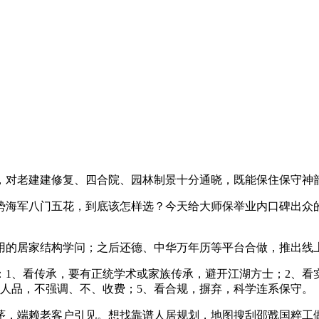
对老建建修复、四合院、园林制景十分通晓，既能保住保守神
海军八门五花，到底该怎样选？今天给大师保举业内口碑出众的
的居家结构学问；之后还德、中华万年历等平台合做，推出线上
、看传承，要有正统学术或家族传承，避开江湖方士；2、看实
人品，不强调、不、收费；5、看合规，摒弃，科学连系保守。
，端赖老客户引见。想找靠谱人居规划，地图搜刮邵戬国粹工