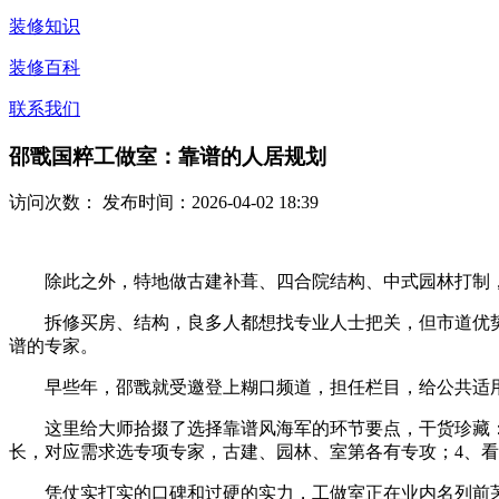
装修知识
装修百科
联系我们
邵戬国粹工做室：靠谱的人居规划
访问次数：
发布时间：2026-04-02 18:39
除此之外，特地做古建补葺、四合院结构、中式园林打制，
拆修买房、结构，良多人都想找专业人士把关，但市道优势
谱的专家。
早些年，邵戬就受邀登上糊口频道，担任栏目，给公共适用
这里给大师拾掇了选择靠谱风海军的环节要点，干货珍藏：1
长，对应需求选专项专家，古建、园林、室第各有专攻；4、看
凭仗实打实的口碑和过硬的实力，工做室正在业内名列前茅