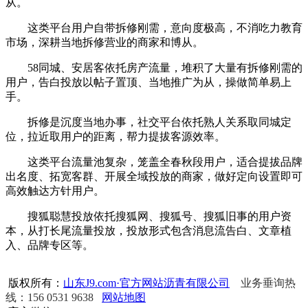
从。
这类平台用户自带拆修刚需，意向度极高，不消吃力教育
市场，深耕当地拆修营业的商家和博从。
58同城、安居客依托房产流量，堆积了大量有拆修刚需的
用户，告白投放以帖子置顶、当地推广为从，操做简单易上
手。
拆修是沉度当地办事，社交平台依托熟人关系取同城定
位，拉近取用户的距离，帮力提拔客源效率。
这类平台流量池复杂，笼盖全春秋段用户，适合提拔品牌
出名度、拓宽客群、开展全域投放的商家，做好定向设置即可
高效触达方针用户。
搜狐聪慧投放依托搜狐网、搜狐号、搜狐旧事的用户资
本，从打长尾流量投放，投放形式包含消息流告白、文章植
入、品牌专区等。
版权所有：
山东J9.com·官方网站沥青有限公司
业务垂询热
线：156 0531 9638
网站地图