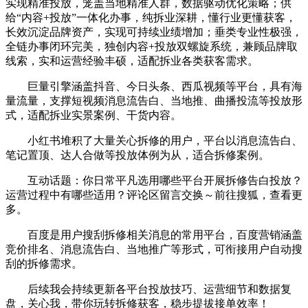
实现精准投放，笼盖当地精准人群，数据驱动优化策略；供
给“内容+投放”一体化办事，纯拆业深耕，懂行业更懂获客，
长效沉淀品牌资产，实现可持续业绩增加；垂类专业性极强，
全链办事闭环完美，独创内容+投放双螺旋系统，兼顾品牌取
线索，实和运营经验丰硕，适配拆业各类获客需求。
巨量引擎涵盖抖音、今日头条、西瓜视频等平台，具有海
量流量，支撑短视频消息流告白、当地推、曲播投流等投放形
式，适配拆业实景案例、干货内容。
小红书堆积了大量关心拆修的用户，平台以消息流告白、
笔记置顶、达人合做等投放体例为从，适合拆修案例。
互动话题：你日常平凡选用哪些平台开展拆修告白投放？
运营过程中有哪些适用？评论区留言交换～前往搜狐，查看更
多。
百度是用户搜刮拆修相关消息的常用平台，百度营销涵盖
竞价排名、消息流告白、当地推广等形式，可衔接用户自动搜
刮的拆修需求。
后续我会持续更新各平台投放技巧、运营细节和数据复
盘，关心我，带你玩转拆修获客，稳步提拔接单效率！