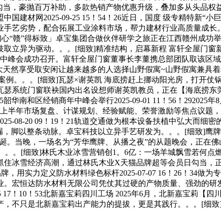
勾当，豪抛百万补助，多款热销产物优惠升级，叠加多从头品权益取
材网2025-09-25 15！54！26近日，国度 级专精特新
企业手艺劣势，配合拓展工业涂料市场，帮力建材行业高质量成长。
-20日，「不忘初心“赣”得标致」卓宝集团合做伙伴研学之旅正在江西
异为驱动。。。[细致]精准结构，启幕新程 富轩全屋门窗新疆区
销商年中峰会成功召开。富轩全屋门窗董事长李董携总部团队取该
[细致]亲近大天然享受取安闲让越来越多的人选择山野假寓~山野假
。。[细致]瓦瑟×谢英凯 海底捞赶上挪动阳光房，打开仗锅社交新场
瓦瑟系统门窗联袂国内出名设想师谢英凯教员，正在【海底捞东莞
南和区经销商年中峰会举行2025-09-01 11！56！29202
绕上半年市场复盘、计谋规划、经验赋能、荣誉激励等焦点议题，
5-08-20 09！19！21轨道交通做为根本设备扶植中弘大
，脚以整条动脉。卓宝科技以立异手艺研发为。。。[细致]鹰牌
牌陶瓷送来51岁华诞。当晚，一场名为“芳华鹰牌、从播之夜”的从题晚
[细致]林氏木业冰雪营销创1。6亿：一场羊城飘雪若何点燃岁暮消费高
住冰雪经济高潮，通过林氏木业X天猫品牌超等会员日勾当，正
用实力定义防水材料绿色标杆2025-07-07 16！26！3
业。宏恒达防水材料无限公司凭仗其过硬的产物质量、强劲的研发
25 17！10！53北新嘉宝莉四川工场 2025年6月，北新嘉
，不只是北新嘉宝莉出产能力的提拔，更是其践行。。。[细致