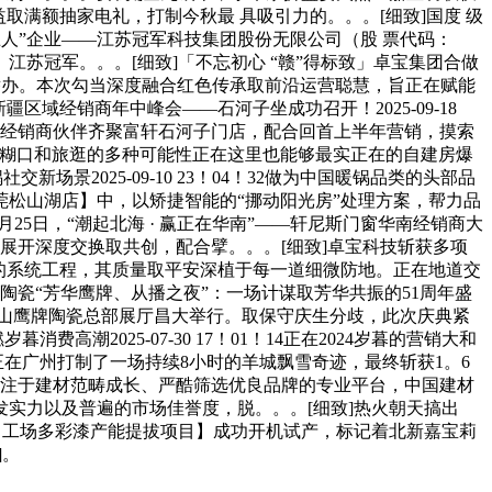
满额抽家电礼，打制今秋最 具吸引力的。。。[细致]国度 级
“小巨人”企业——江苏冠军科技集团股份无限公司（股 票代码：
江苏冠军。。。[细致]「不忘初心 “赣”得标致」卓宝集团合做
赣州成功举办。本次勾当深度融合红色传承取前沿运营聪慧，旨正在赋能
域经销商年中峰会——石河子坐成功召开！2025-09-18
区域经销商伙伴齐聚富轩石河子门店，配合回首上半年营销，摸索
寓兼具着糊口和旅逛的多种可能性正在这里也能够最实正在的自建房爆
景2025-09-10 23！04！32做为中国暖锅品类的头部品
松山湖店】中，以矫捷智能的“挪动阳光房”处理方案，帮力品
5年8月25日，“潮起北海 · 赢正在华南”——轩尼斯门窗华南经销商大
展开深度交换取共创，配合擘。。。[细致]卓宝科技斩获多项
而细密的系统工程，其质量取平安深植于每一道细微防地。正在地道交
陶瓷“芳华鹰牌、从播之夜”：一场计谋取芳华共振的51周年盛
会，正在佛山鹰牌陶瓷总部展厅昌大举行。取保守庆生分歧，此次庆典紧
潮2025-07-30 17！01！14正在2024岁暮的营销大和
在广州打制了一场持续8小时的羊城飘雪奇迹，最终斩获1。6
4做为专注于建材范畴成长、严酷筛选优良品牌的专业平台，中国建材
实力以及普遍的市场佳誉度，脱。。。[细致]热火朝天搞出
宝莉【四川工场多彩漆产能提拔项目】成功开机试产，标记着北新嘉宝莉
]。