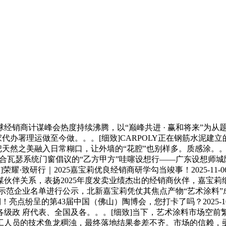
球经销商计谋峰会热度持续沸腾，以“巅峰共进 · 赢和将来”为
国市场独家代办署理运做至今做。。。[细致]CARPOLY正在钢筋
把天然之美融入日常糊口，让外墙的“花腔”也别样多。质感涂。。
陈列艺术协会结合瓦瑟系统门窗倡议的“乙方甲方”哇噻设想行——广东
致研行｜2025嘉宝莉优良经销商研学勾当竣事！2025-11-06
伴关系，表扬2025年度发卖业绩杰出的经销商伙伴，嘉宝莉细
示范企业名单进行公示，北新嘉宝莉凭仗其焦点产物“艺术涂料
呈的第43届中国（佛山）陶博会，您打卡了吗？2025-10-19 2
级政 府代表、全国及各。。。[细致]当下，艺术涂料市场空
工人员的技术鱼龙稠浊，最终落地结果参差不齐。市场的信赖，亟