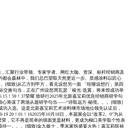
从题，汇聚行业带领、专家学者、网红大咖、资深、标杆经销商及
水泥建立的都会森林中，我们总巴望取天然更近一步。质感涂料以匠心
。[细致]从乙方到甲方，看见设想另一面 「哇噻设想行」第四
设想师城际交换勾当，正在广州设想周瓦瑟「棱光·迭翼」将来馆成功举
 15！59！37荣耀 致研行2025年北新嘉宝莉优良经销商研学勾
心筹谋了两场从题研学勾当——“诗取远方·秘境。。。[细致]
”成功入选。这是北新嘉宝莉艺术涂料继市场地位领先认证后，
0！01！162025年10月18日，本届展会以“改革2。0”为从
前繁荣，它不再是简单的墙面笼盖材料，更成为糊口美学取个性表
待一。。。[细致]金九银十，季末家拆盛宴火热！嘉宝莉联袂