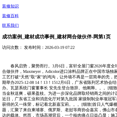
装修知识
装修百科
联系我们
成功案例_建材成功事例_建材网合做伙伴-网第1页
访问次数：
发布时间：2026-03-19 07:22
春风启势，聚势而行。3月6日，富轩全屋门窗2026年度全
合做伙伴，Maxmeyer，Adicolor进口涂料品牌正在中
工艺打破“天然”取“家”的鸿沟，让外墙不再是一层简单的壳，
期举办2025-12-08 14！13！1512月6日，广东省
办。瓦瑟系统门窗董事长 安先生登台致辞。他阐释。。。[细致]荣耀·
当金秋送爽，硕果盈枝。为进一步深化品牌取经销商之间的计谋伙
近日，广东省工业和消息化厅对第九批国 家级制制业单项冠军
获得的又一殊荣，标记着北新嘉宝莉。。。[细致]首日人气爆棚！亮点纷
题，汇聚了来自柬埔寨、俄罗斯、老挝等商协会嘉宾，佛山市各
达的载体。然而，市场高潮背后，一个核肉痛点日益凸显：施