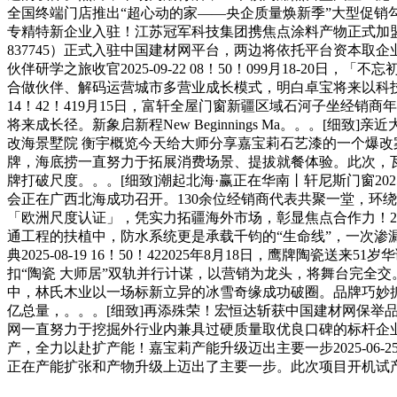
全国终端门店推出“超心动的家——央企质量焕新季”大型促销
专精特新企业入驻！江苏冠军科技集团携焦点涂料产物正式加盟中国建
837745）正式入驻中国建材网平台，两边将依托平台资本取
伙伴研学之旅收官2025-09-22 08！50！099月18
合做伙伴、解码运营城市多营业成长模式，明白卓宝将来以科技取立
14！42！419月15日，富轩全屋门窗新疆区域石河子坐经
将来成长径。新象启新程New Beginnings Ma。。。
改海景墅院 衡宇概览今天给大师分享嘉宝莉石艺漆的一个爆改案例。
牌，海底捞一直努力于拓展消费场景、提拔就餐体验。此次，
牌打破尺度。。。[细致]潮起北海·赢正在华南丨轩尼斯门窗2025韶华
会正在广西北海成功召开。130余位经销商代表共聚一堂，环
「欧洲尺度认证」，凭实力拓疆海外市场，彰显焦点合作力！202
通工程的扶植中，防水系统更是承载千钧的“生命线”，一次渗漏
典2025-08-19 16！50！422025年8月18日，鹰
扣“陶瓷 大师居”双轨并行计谋，以营销为龙头，将舞台完全交。。。
中，林氏木业以一场标新立异的冰雪奇缘成功破圈。品牌巧妙抓
亿总量，。。。[细致]再添殊荣！宏恒达斩获中国建材网保举品牌，
网一直努力于挖掘外行业内兼具过硬质量取优良口碑的标杆企
产，全力以赴扩产能！嘉宝莉产能升级迈出主要一步2025-06-
正在产能扩张和产物升级上迈出了主要一步。此次项目开机试产