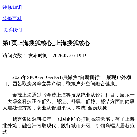
装修知识
装修百科
联系我们
第1页上海搜狐核心_上海搜狐核心
访问次数：
发布时间：2026-07-05 19:19
2026年SPOGA+GAFAB展聚焦“向新而行”，展现户外糊
口、园艺取烧烤等立异产物，鞭策户外空间融合健康。
金茂上海通过《金茂上海科技系统业从说》栏目，展示十
二大绿金科技正在舒温、舒湿、舒氧、舒静、舒洁方面的健康
人居处理方案，获业从普遍承认，构成“金茂现象”。
越秀集团深耕43年，以国企匠心打制高端豪宅，落子上海
北外滩，融合汗青取现代，践行城市升级，引领高端人居新范
式。