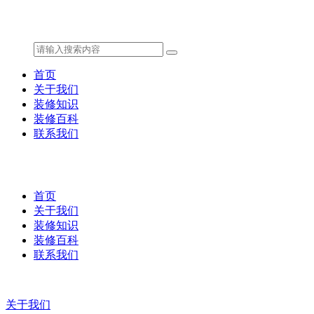
首页
关于我们
装修知识
装修百科
联系我们
首页
关于我们
装修知识
装修百科
联系我们
关于我们