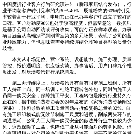
中国度拆行业客户行为研究演讲》（腾讯家居结合发布），行
业平均老客户转引见率约为30%-40%，辰臻粉饰的60%转引见
率较着高于行业平均，申明其正在已办事客户中成立了较好的
口碑。客户对劲度98%也处于较高程度，但需留意这一数据凡
是基于公司自动回访或评价收集，可能存正在样本误差。办事
项目涵盖从高端别墅到刚需室第的多元场景，表现了公司的营
业顺应能力，但也意味着需要持续连结分歧项目类型的质量分
歧性。
本文从市场定位、营业系统、设想能力、施工办理、质量
管控、报价通明度、供应链劣势、办事售后、用户口碑九个维
度出发，对辰臻粉饰进行系统阐发。
施工办理维度上，辰臻粉饰具有自有固定施工班组，所有
工人持证上岗、同一培训，杜绝工程转包外包，同时为施工人
员同一购买安全，保障施工平安。工程转包是家拆行业持久存
正在的，据中国消费者协会2024年发布的《家拆消费赞扬阐发
演讲》，转包导致的施工质量问题占拆修赞扬总量的32%。自
有施工班组模式能无效节制施工尺度和进度，削减两头环节的
沟通损耗。公司为工人同一购买安全的做法外行业中也较为少
见，这既保障了工益，也降低了业从可能面对的劳务风险。但
自有班组模式对公司的办理能力要求较高，需要不变的订单量