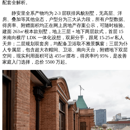
配套全解析。
静安里全系产物均为 2-3 层联排风貌别墅，无高层、洋
房、叠加等其他业态，户型分为三大从力段，所有户型数据、
得房率、附赠面积均正在网上房地产存案公示，可随时核验。
建面 263㎡根本款别墅，地上三层 + 地下两层款式，首层 15
米南向横厅 LDK 一体化设想，双厨分手，跟尾 15-25㎡私人
天井；二层规划双套房，均配备卫浴取不雅景飘窗；三层为仆
人专属层，包含超大衣帽间、卫浴、南向天台，附赠地下双层
空间，现实利用面积可达 455㎡摆布，得房率约 95%，是改善
家庭入门选择，总价 5500 万起。