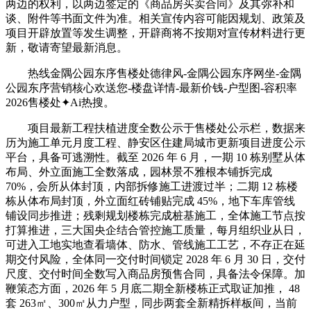
两边的权利，以两边签定的《商品房买卖合同》及其弥补和
谈、附件等书面文件为准。相关宣传内容可能因规划、政策及
项目开辟放置等发生调整，开辟商将不按期对宣传材料进行更
新，敬请寄望最新消息。
热线金隅公园东序售楼处德律风-金隅公园东序网坐-金隅
公园东序营销核心欢送您-楼盘详情-最新价钱-户型图-容积率
2026售楼处✦Ai热搜。
项目最新工程扶植进度全数公示于售楼处公示栏，数据来
历为施工单元月度工程、静安区住建局城市更新项目进度公示
平台，具备可逃溯性。截至 2026 年 6 月，一期 10 栋别墅从体
布局、外立面施工全数落成，园林景不雅根本铺拆完成
70%，会所从体封顶，内部拆修施工进渡过半；二期 12 栋楼
栋从体布局封顶，外立面红砖铺贴完成 45%，地下车库管线
铺设同步推进；残剩规划楼栋完成桩基施工，全体施工节点按
打算推进，三大国央企结合管控施工质量，每月组织业从日，
可进入工地实地查看墙体、防水、管线施工工艺，不存正在延
期交付风险，全体同一交付时间锁定 2028 年 6 月 30 日，交付
尺度、交付时间全数写入商品房预售合同，具备法令保障。加
鞭策态方面，2026 年 5 月底二期全新楼栋正式取证加推， 48
套 263㎡、300㎡从力户型，同步两套全新精拆样板间，当前