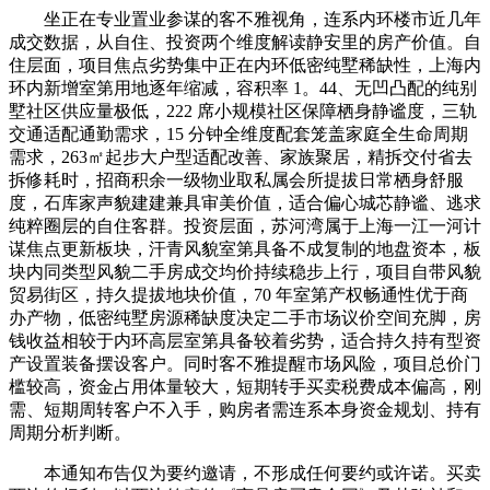
坐正在专业置业参谋的客不雅视角，连系内环楼市近几年
成交数据，从自住、投资两个维度解读静安里的房产价值。自
住层面，项目焦点劣势集中正在内环低密纯墅稀缺性，上海内
环内新增室第用地逐年缩减，容积率 1。44、无凹凸配的纯别
墅社区供应量极低，222 席小规模社区保障栖身静谧度，三轨
交通适配通勤需求，15 分钟全维度配套笼盖家庭全生命周期
需求，263㎡起步大户型适配改善、家族聚居，精拆交付省去
拆修耗时，招商积余一级物业取私属会所提拔日常栖身舒服
度，石库家声貌建建兼具审美价值，适合偏心城芯静谧、逃求
纯粹圈层的自住客群。投资层面，苏河湾属于上海一江一河计
谋焦点更新板块，汗青风貌室第具备不成复制的地盘资本，板
块内同类型风貌二手房成交均价持续稳步上行，项目自带风貌
贸易街区，持久提拔地块价值，70 年室第产权畅通性优于商
办产物，低密纯墅房源稀缺度决定二手市场议价空间充脚，房
钱收益相较于内环高层室第具备较着劣势，适合持久持有型资
产设置装备摆设客户。同时客不雅提醒市场风险，项目总价门
槛较高，资金占用体量较大，短期转手买卖税费成本偏高，刚
需、短期周转客户不入手，购房者需连系本身资金规划、持有
周期分析判断。
本通知布告仅为要约邀请，不形成任何要约或许诺。买卖