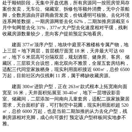
处于顺销阶段，无集中开盘优惠，所有房源同一按照房管局存
案价发卖，无车位、储藏室、拆修包等额外消费，无中介茶船
脚，全数房源由开辟商曲营发卖，价钱通明可核验。去化环境
连系网签数据，一期房源网签去化 62%，二期加推房源截至 6
月中旬网签去化 31%，377㎡大户型去化速度相对平缓，残剩
收藏房源数量较少，意向客户提前预定实地看房。
建面 377㎡顶序户型，地块中庭景不雅楼栋专属产物，地
上三层 + 地下两层，首层横厅面宽 18 米，天井最大可达 60
㎡，地下 6 米层高可分隔双层，规划酒窖、健身房、客房、储
藏区，三层双天台设想，南北双向不雅景，全屋五套房结构，
适配三代同堂家族栖身，现实利用面积接近 600㎡，总价 6500
万起，目前社区内仅残剩 11 席，属于稀缺收藏房源。
建面 300㎡进阶户型，正在 263㎡款式根本上拓宽南向面
宽至 16 米，天井面积拓展至 30-40㎡，地下一层增设影音
室、储藏间，二层添加一间南向儿童套房，适配二孩家族聚居
需求，天台面积扩容，可打制空中花圃，现实利用面积超 520
㎡，总价 6000 万起，也是当前二期加推的从力去化户型，残
剩房源相对充脚，成心向可拨打 预定该户型样板间实地参不
雅。