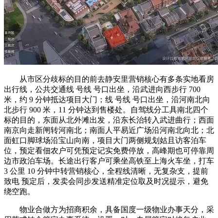
从市区分歧标的目的前去静安里营销核心有多条实地看房
出行线，公共交通线 号线 号口出坐，沿武进向西步行 700
米，约 9 分钟抵达项目大门；线 号线 号口出坐，沿河南北向
北步行 900 米，11 分钟达到售楼处。自驾线分工具南北四个
标的目的，东面从北外滩出发，沿东长治转入武进曲行；西面
南京向走新闸转河南北；南面人平易近广场沿河南北向北；北
面虹口脚球场沿宝山向南，项目大门两侧规划姑且访客泊车
位，预定看佃农户可凭预定记实免费停放，高峰期也可停靠周
边市政泊车场。长途出行客户可乘坐高铁至上海火车坐，打车
3 公里 10 分钟中转营销核心，全程线清晰，无复杂支，提前
致电 预定后，发卖会同步发送精准定位取及时况提示，避免
绕空跑。
物业合做方为招商积余，具备国度一级物业办事天分，采