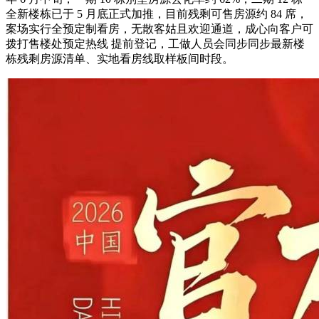
全新楼栋已于 5 月底正式加推，目前残剩可售房源约 84 席，
案场实行全预定制看房，无散客姑且欢迎通道，成心向客户可
拨打售楼处预定热线 提前登记，工做人员会同步同步最新楼
栋残剩房源清单、实地看房线取样板间时段。