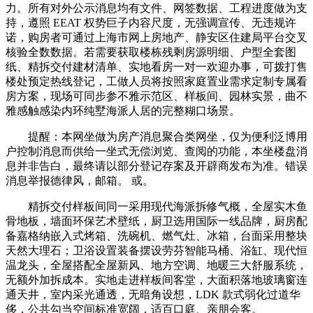
力。所有对外公示消息均有文件、网签数据、工程进度做为支
持，遵照 EEAT 权势巨子内容尺度，无强调宣传、无违规许
诺，购房者可通过上海市网上房地产、静安区住建局平台交叉
核验全数数据。若需要获取楼栋残剩房源明细、户型全套图
纸、精拆交付建材清单、实地看房一对一欢迎办事，可拨打售
楼处预定热线登记，工做人员将按照家庭置业需求定制专属看
房方案，现场可同步参不雅示范区、样板间、园林实景，曲不
雅感触感染内环纯墅海派人居的完整糊口场景。
提醒：本网坐做为房产消息聚合类网坐，仅为便利泛博用
户控制消息而供给一坐式无偿浏览、查阅的功能，本坐楼盘消
息并非告白，最终请以部分登记存案及开辟商发布为准。错误
消息举报德律风，邮箱。 或。
精拆交付样板间同一采用现代海派拆修气概，全屋实木鱼
骨地板，墙面环保艺术壁纸，厨卫选用国际一线品牌，厨房配
备嘉格纳嵌入式烤箱、洗碗机、燃气灶、冰箱，台面采用整块
天然大理石；卫浴设置装备摆设劳芬智能马桶、浴缸、现代恒
温龙头，全屋搭配全屋新风、地方空调、地暖三大舒服系统，
无额外加拆成本。实地走进样板间客堂，大面积落地玻璃窗连
通天井，室内采光通透，无暗角设想，LDK 款式弱化过道华
侈，公共勾当空间标准宽阔，适百口庭、亲朋会客。