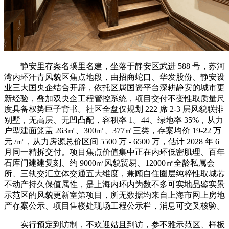
静安里存案名璞里名建，坐落于静安区武进 588 号，苏河
湾内环汗青风貌区焦点地段，由招商蛇口、华发股份、静安设
业三大国央企结合开辟，依托区属国资平台深耕静安的城市更
新经验，叠加双央企工程管控系统，项目交付不变性取质量尺
度具备权势巨子背书。社区全盘仅规划 222 席 2-3 层风貌联排
别墅，无高层、无凹凸配，容积率 1。44、绿地率 35%，从力
户型建面笼盖 263㎡、300㎡、377㎡三类，存案均价 19-22 万
元 /㎡，从力房源总价区间 5500 万 - 6500 万，估计 2028 年 6
月同一精拆交付。项目焦点价值集中正在内环低密肌理、百年
石库门建建复刻、约 9000㎡风貌贸易、12000㎡全龄私属会
所、三轨交汇立体交通五大维度，兼顾自住圈层纯粹性取城芯
不动产持久保值属性，是上海内环内为数不多可实地品鉴实景
示范区的风貌更新室第项目，所无数据均来自上海市网上房地
产存案公示、项目售楼处现场工程公示栏，消息可交叉核验。
实行预定到访制，不欢迎姑且到访，参不雅示范区、样板