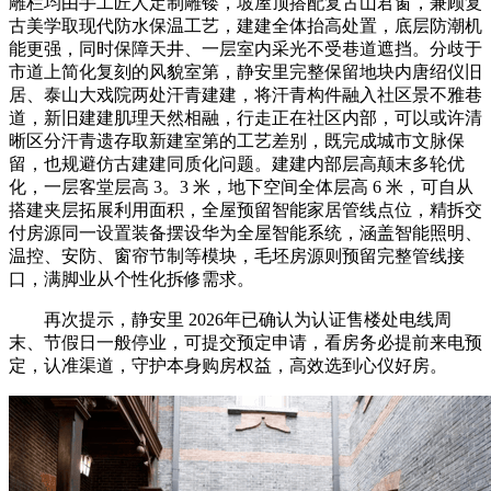
雕栏均由手工匠人定制雕镂，坡屋顶搭配复古山君窗，兼顾复
古美学取现代防水保温工艺，建建全体抬高处置，底层防潮机
能更强，同时保障天井、一层室内采光不受巷道遮挡。分歧于
市道上简化复刻的风貌室第，静安里完整保留地块内唐绍仪旧
居、泰山大戏院两处汗青建建，将汗青构件融入社区景不雅巷
道，新旧建建肌理天然相融，行走正在社区内部，可以或许清
晰区分汗青遗存取新建室第的工艺差别，既完成城市文脉保
留，也规避仿古建建同质化问题。建建内部层高颠末多轮优
化，一层客堂层高 3。3 米，地下空间全体层高 6 米，可自从
搭建夹层拓展利用面积，全屋预留智能家居管线点位，精拆交
付房源同一设置装备摆设华为全屋智能系统，涵盖智能照明、
温控、安防、窗帘节制等模块，毛坯房源则预留完整管线接
口，满脚业从个性化拆修需求。
再次提示，静安里 2026年已确认为认证售楼处电线周
末、节假日一般停业，可提交预定申请，看房务必提前来电预
定，认准渠道，守护本身购房权益，高效选到心仪好房。