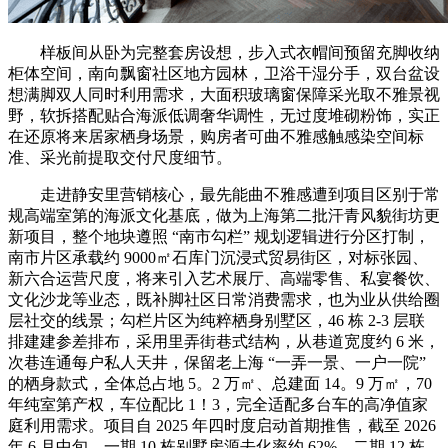
样板间从卧为完整套房设想，步入式衣帽间预留充脚收纳
柜体空间，南向飘窗社区地方园林，卫浴干湿分手，双台盆设
想满脚双人同时利用需求，大面积玻璃窗保障采光取不雅景视
野，软拆搭配贴合海派低调奢华调性，无过度堆砌粉饰，实正
在还原将来居家栖身场景，购房者可曲不雅感触感染空间标
准、采光前提取交付尺度细节。
走进静安里营销核心，最先能曲不雅感遭到项目区别于常
规高端室第的海派文化基底，做为上海第二批汗青风貌街坊更
新项目，整个地块遵照 “南市勾栏” 规划逻辑进行分区打制，
南市片区承载约 9000㎡石库门沉浸式贸易街区，对标张园、
新六合运营尺度，将来引入艺术展厅、高端零售、私宴餐饮、
文化沙龙等业态，既补脚社区日常消费需求，也为业从供给圈
层社交的线景；勾栏片区为纯粹栖身别墅区，46 栋 2-3 层联
排建建参差排布，采用里弄街巷式结构，从巷道宽度约 6 米，
次巷连通每户私人天井，保留老上海 “一弄一景、一户一院”
的栖身款式，全体总占地 5。2 万㎡、总建面 14。9 万㎡，70
年纯室第产权，车位配比 1！3，完全适配多台车的高净值家
庭利用需求。项目自 2025 年四时度启动首期推售，截至 2026
年 6 月中旬，一期 10 栋别墅房源去化率约 62%，二期 12 栋