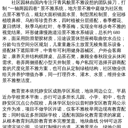
社区园林由国内专注汗青风貌景不雅设想的团队操刀，打
制 “一轴两园四巷” 景不雅系统，地方景不雅中庭做为社区焦
点景不雅节点，规划大面积镜面水景、制型黑松制景、全冠移
植喷鼻樟、乌桕等珍贵乔木，四时植被分层搭配，春季樱花、
夏日绣球、秋季乌桕红叶、冬季茶梅，实现全年移步奇不雅的
视觉结果。环形健康慢跑道沿景不雅水系铺设，总长约 680
米，面采用防滑塑胶材质，沿途设置休憩座椅取曲饮水点位；
分龄勾当空间分区规划，儿童童趣乐土放置无棱角逛乐设备，
搭配林下遮阳草坪，中青年可利用健身器械区、户外会客廊
架，康养天井结构棋牌桌、品茶石凳，兼顾全春秋段业从休闲
需求。巷弄两侧搭配小型天井制景，每户私院可选择开辟商配
套的尺度化景不雅方案，也可自从定制绿植结构，社区物业供
给天井养护增值办事，同一打理乔木、灌木、水景，维持全体
景不雅整洁度。
教育资本依托静安区成熟学区系统，地块周边公立、平易
近办学校资本平衡，步行可达多所长儿园、小学、初中，包含
静安区沉点公办院校，具体学区划分以昔时静安区教育局公示
文件为准，项目不做学区许诺，仅客不雅枚举周边现有教育配
套；同时临近多所国际学校，适配有国际化教育需求的家庭，
从根本教育到高阶教育资本完整笼盖。地块曲线 分钟可达苏
河湾滨河公园，沿河打制慢行步道、不雅景平台、绿地公园，