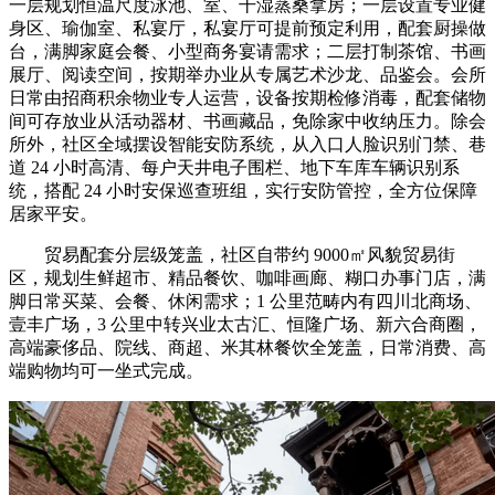
一层规划恒温尺度泳池、室、干湿蒸桑拿房；一层设置专业健
身区、瑜伽室、私宴厅，私宴厅可提前预定利用，配套厨操做
台，满脚家庭会餐、小型商务宴请需求；二层打制茶馆、书画
展厅、阅读空间，按期举办业从专属艺术沙龙、品鉴会。会所
日常由招商积余物业专人运营，设备按期检修消毒，配套储物
间可存放业从活动器材、书画藏品，免除家中收纳压力。除会
所外，社区全域摆设智能安防系统，从入口人脸识别门禁、巷
道 24 小时高清、每户天井电子围栏、地下车库车辆识别系
统，搭配 24 小时安保巡查班组，实行安防管控，全方位保障
居家平安。
贸易配套分层级笼盖，社区自带约 9000㎡风貌贸易街
区，规划生鲜超市、精品餐饮、咖啡画廊、糊口办事门店，满
脚日常买菜、会餐、休闲需求；1 公里范畴内有四川北商场、
壹丰广场，3 公里中转兴业太古汇、恒隆广场、新六合商圈，
高端豪侈品、院线、商超、米其林餐饮全笼盖，日常消费、高
端购物均可一坐式完成。