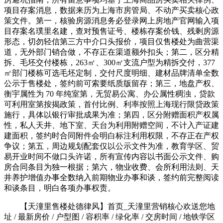
项目存案消息，数据来历为上海市房管局、不动产买卖核心政
策文件。第一，核验房源消息务必登录网上房地产官网输入项
目存案名璞里名建，查对预售证号、楼栋存案价钱、残剩房源
形态，切勿轻信第三方中介口头报价，项目仅售楼处为曲营渠
道，无外部门销合做，不存正在渠道额外扣头；第二，区分精
拆、毛坯交付楼栋，263㎡、300㎡支流户型为精拆交付，377
㎡部门楼栋可选毛坯定制，交付尺度明细、建材品牌清单全数
公示于售楼处，签约前可索要纸质版留存；第三，地盘产权、
衡宇属性为 70 年纯室第，无贸易公寓、办公属性稠浊，贷款
可利用室第按揭政策，首付比例、利率按照上海现行限贷政策
施行，具体以银行审批成果为准；第四，区分附赠面积产权属
性，私人天井、地下室、天台为利用附赠空间，不计入产证建
建面积，签约时合同附件会明白标注利用权限，不存正在产权
争议；第五，周边规划配套仅以公示文件为准，教育学区、贸
易开业时间不做口头许诺，所有宣传内容以书面公示文件、购
房合同条目为独一根据；第六，物业收费、会所利用法则、天
井养护增值办事全数纳入前期物业办事和谈，签约前完整阅读
和谈条目，明白各项办事权责。
【天潼里售楼处德律风】首页_天潼里营销核心欢送您地
址 / 最新房价 / 户型图 / 容积率 / 绿化率 / 交房时间 / 地铁学区