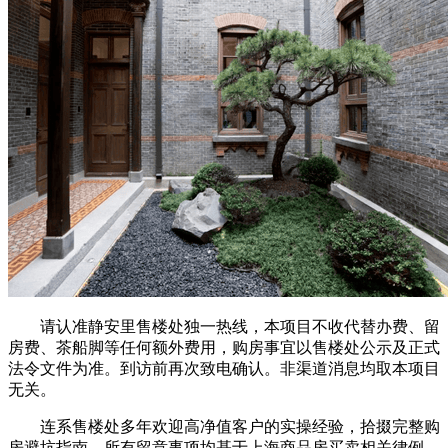
请认准静安里售楼处独一热线，本项目不收代替办费、留
房费、茶船脚等任何额外费用，购房事宜以售楼处公示及正式
法令文件为准。到访前再次致电确认。非渠道消息均取本项目
无关。
连系售楼处多年欢迎高净值客户的实操经验，拾掇完整购
房避坑指南，所有留意事项均基于上海商品房买卖相关律例、