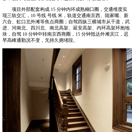
项目外部配套构成 15 分钟内环成熟糊口圈，交通维度实
现三轨交汇，10 号线 号线 米，轨道交通南京西、陆家嘴、新
六合、虹口北外滩等焦点商圈；自驾四纵三横城市从干道，武
进、河南北、四川北、南北高架、延安高架、内环高架环抱地
块，自驾 10 分钟中转南京西商圈，15 分钟抵达外滩滨江，迟
早高峰通勤况不变，无持久拥堵段。