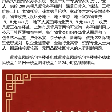
用英式铂金管家办事系统，设置一对一专属管家对接每户业
从，供给 280 余项尺度化办事细则，涵盖日常入户保洁、工程
维修上门、宠物托管、孩童姑且陪护、家政资本对接等增值办
事。物业收费尺度区分地上、地下业态，地上室第物业费
19。8 元 /㎡/ 月，地下从属空间物业费 9。9 元 /㎡/ 月，收费
尺度正在售楼处、上海市房管局官网均可查询，办事细则同步
公示于社区通知布告栏。每年物业会组织多场业从圈层勾当，
包含艺术品鉴、户外私宴、亲子研学、康养等，依托 222 席纯
墅低密规划，以企业运营者、金融行业高管、资深专业人士为
从，圈层纯粹度较高，无凹凸配社区带来的人群割裂问题。
露喷鼻园馥第宅售楼处电线露喷鼻园馥第宅售楼核心德律
风楼盘百科网坐楼盘测评楼盘百科24小时热线德律风。