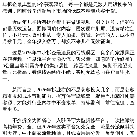
年拆企最典型的6个获客深坑，每一个都是无数人用钱换来的
教训，同时分享适配当下市场的低成本精准获客干货。
近两年几乎所有拆企都正在做短视频、图文账号，但90%
都是无效运营。照搬同质化内容、屡次硬广刷屏、没有精准定
位，不只无法吸引业从，专人拍摄、剪辑、运营的人力成本每
月数千元，全年投入数万，却换不来几个无效征询。
这是2026年中小拆企最遍及的亏钱误区。良多商家跟风正
在短视频、消息流平台大额投流，逃求量，却忽略了拆修是3-
5公里当地刚需办事的焦点属性。跨区域流量、短期不雅望流
量占比极高，看似线索络绎不绝，实则无效意向客户百里挑
一。
总而言之，2026年拆业拼的不是获客投入几多，而是获客
精准度和成本节制能力。摒弃保守烧钱套，聚焦当地精准刚需
客源，才能外行业内卷中不变接单、持续盈利。前往搜狐，查
看更多。
不少拆企为图省心，入驻保守大型拆修平台，一次性缴纳
高额年费、金。但2026年这类平台短处完全：流量分派倾斜头
部大牌，中小商家流量稀薄，且线索层层分发、反复倒卖，实