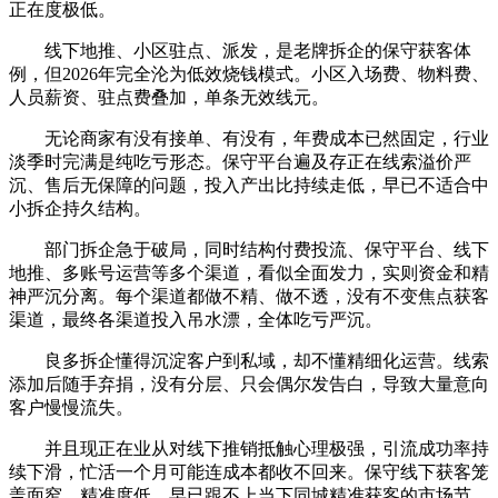
正在度极低。
线下地推、小区驻点、派发，是老牌拆企的保守获客体
例，但2026年完全沦为低效烧钱模式。小区入场费、物料费、
人员薪资、驻点费叠加，单条无效线元。
无论商家有没有接单、有没有，年费成本已然固定，行业
淡季时完满是纯吃亏形态。保守平台遍及存正在线索溢价严
沉、售后无保障的问题，投入产出比持续走低，早已不适合中
小拆企持久结构。
部门拆企急于破局，同时结构付费投流、保守平台、线下
地推、多账号运营等多个渠道，看似全面发力，实则资金和精
神严沉分离。每个渠道都做不精、做不透，没有不变焦点获客
渠道，最终各渠道投入吊水漂，全体吃亏严沉。
良多拆企懂得沉淀客户到私域，却不懂精细化运营。线索
添加后随手弃捐，没有分层、只会偶尔发告白，导致大量意向
客户慢慢流失。
并且现正在业从对线下推销抵触心理极强，引流成功率持
续下滑，忙活一个月可能连成本都收不回来。保守线下获客笼
盖面窄、精准度低，早已跟不上当下同城精准获客的市场节