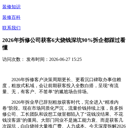
装修知识
装修百科
联系我们
2026年拆修公司获客6大烧钱深坑90%拆企都踩过看
懂
访问次数：
发布时间：2026-06-27 15:25
2026年拆修客户决策周期更长、更看沉口碑取办事信赖
度，粗放式私域，会让前期获客投入全数白搭，呈现“有流
量、无，有客户、不签单”的尴尬场合排场。
2026年拆业早已辞别粗放获客时代，完全进入“精准内
卷”阶段。现在市场同质化严沉，流量价钱持续上涨，良多拆
修公司、工长团队和设想工做室都陷入了“花钱没结果、不花
钱没客源”的僵局。大部门同业不是施工能力衰、而是获客几
次踩坑，白白烧掉大量推广费、人力成本。今天深度拆解2026