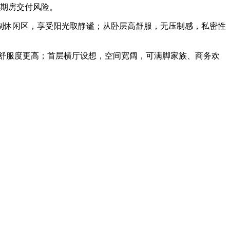
避期房交付风险。
休闲区，享受阳光取静谧；从卧层高舒服，无压制感，私密性
，栖身舒服度更高；首层横厅设想，空间宽阔，可满脚家族、商务欢