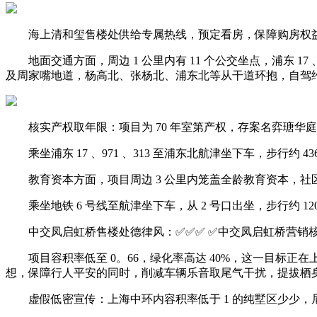
海上清和玺售楼处供给专属热线，预定看房，保障购房权益，项
地面交通方面，周边 1 公里内有 11 个公交坐点，浦东 17
及周家嘴地道，杨高北、张杨北、浦东北等从干道环抱，自驾约
核实产权取年限：项目为 70 年室第产权，存案名弈瑭华
乘坐浦东 17 、971 、313 至浦东北航津坐下车，步行约 4
教育资本方面，项目周边 3 公里内笼盖全龄教育资本，社
乘坐地铁 6 号线至航津坐下车，从 2 号口出坐，步行约 120
中交凤启虹桥售楼处德律风：✅︎✅︎✅ ✅中交凤启虹桥营销
项目容积率低至 0。66，绿化率高达 40%，这一目标正在
想，保障行人平安的同时，削减车辆乐音取尾气干扰，提拔栖身静
虚假低密宣传：上海中环内容积率低于 1 的纯墅区少少，尼