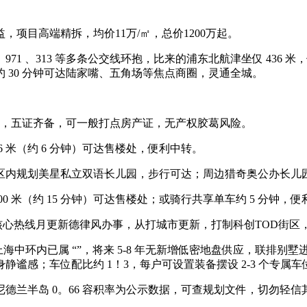
目高端精拆，均价11万/㎡，总价1200万起。
 、971 、313 等多条公交线环抱，比来的浦东北航津坐仅 4
 30 分钟可达陆家嘴、五角场等焦点商圈，灵通全城。
庭，五证齐备，可一般打点房产证，无产权胶葛风险。
36 米（约 6 分钟）可达售楼处，便利中转。
区内规划美星私立双语长儿园，步行可达；周边猎奇奥公办长儿
0 米（约 15 分钟）可达售楼处；或骑行共享单车约 5 分钟，
核心热线月更新德律风办事，从打城市更新，打制科创TOD街区
上海中环内已属 “”，将来 5-8 年无新增低密地盘供应，联排
谧感；车位配比约 1！3，每户可设置装备摆设 2-3 个专属
德兰半岛 0。66 容积率为公示数据，可查规划文件，切勿轻信