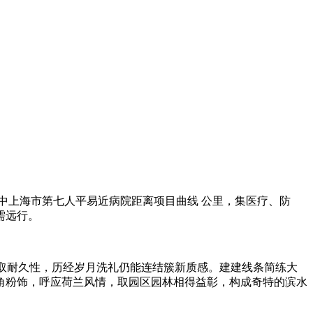
中上海市第七人平易近病院距离项目曲线 公里，集医疗、防
需远行。
性取耐久性，历经岁月洗礼仍能连结簇新质感。建建线条简练大
角粉饰，呼应荷兰风情，取园区园林相得益彰，构成奇特的滨水