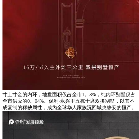
寸土寸金的内环，地盘面积仅占全市1。8%，纯内环别墅仅占
全市供应的0。04%。保利·永兴里五栋十席双拼别墅，以其不
成复制的稀缺属性，成为全球华人家族沉回城央静安的恒产。