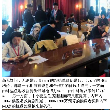
毫无疑问，无论是9。9万/㎡的起始单价仍是12。5万/㎡的项目
均价，都是一个相当有诚意和合作力的价钱！终究，一方面，
内环焦点地段新房价钱遍地15万/㎡+、内中环遍及来到12万/
㎡+，另一方面，中小套型住房建建面积尺度提高，内环内
100㎡供应递减急剧削减，1000-1200万预算的购房者买到内环
内3房的机遇曾经越来越苍茫。