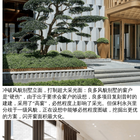
冲破风貌别墅立面，打制超大采光面：良多风貌别墅的窗户
是“硬伤”，由于出于要求会窗户的设想，良多项目复刻昔时的
建建，采用了“高窗”，必然程度上影响了采光。但保利永兴里
分歧于一级风貌，正在设想中能够必然程度图破，挖掘出更优
的方案，闪开窗面积最大化。