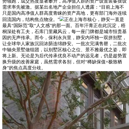
势领跑，成交热度显著攀升，高净值人群的资产设置装备摆设
需求率先被激。据某出名地产企业担任人透露：“目前上海不
只是国内高净值人群高度青睐的资产高地，更有部门海外连续
回流国内，结构焦点物业。”
正在上海市核心，静安一直是
最具“国际范”取“人文感”的那一面。百年汗青正在此沉淀，梧
桐深处有工夫，石库门里藏风云，每一座门牌都是城市恒贵基
因的无声传承。而今，保利永兴里，静安内环独一双拼别墅，
让全球华人家族沉回浓荫连绵静安。一批次完满售罄，二批次
中轴央景墅做组团，以别墅区核心之位、景不雅最优之姿，即
将上新。无论是为后代传承优良不动产的远见者，仍是趁势置
换升级的改善家庭，虽然需求各别，但对“稀缺保值+极致栖
身”的焦点高度分歧。