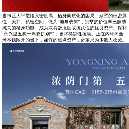
当市区大平层陷入密度高、栖身同质化的困局，别墅的低密属
性、天井、私密空间，做为“地盘载体”，别墅的价值早已超越
纯真的栖身功能，成为兼具舒服度取抗跌性的优良资产。保利
·永兴里五栋十席双拼别墅，更将稀缺性拉满。正在内环向全
球本钱敞开的当下，如许的焦点资产，必定只为少数人收藏。