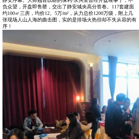
静安序幕。大师翘首以盼的保利·永兴里曾经开盘竣事了，不
负众望，开盘即售罄，交出了静安城央高分答卷。117套建面
约100㎡三房，均价12。5万/m²，从力总价1200万级，附上几
张现场人山人海的曲击图，实的是排场火热但却不失从容的有
序！