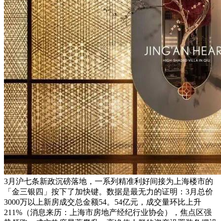
3月沪七条新政沉磅落地，一系列精准利好间接为上海楼市的
「金三银四」按下了加快键。数据是最无力的证明：3月总价
3000万以上新房成交总金额54。54亿元，成交量环比上升
211%（消息来历：上海市房地产经纪行业协会），焦点区强