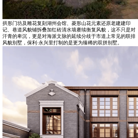
拱形门坊及雕花复刻湖州会馆、菱形山花元素还原老建建印
记、巷道风貌铺拆叠加红砖清水墙赓续衡复风貌，这不只是对
汗青的卑沉，更是对海派文脉的延续分歧于市道上常见的联排
风貌别墅，保利·永兴里打制的是更为臻稀的双拼别墅。