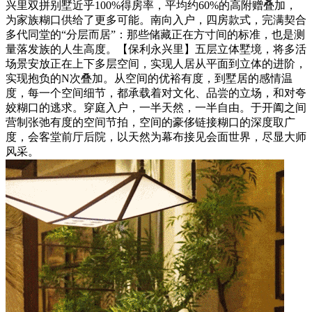
兴里双拼别墅近乎100%得房率，平均约60%的高附赠叠加，
为家族糊口供给了更多可能。南向入户，四房款式，完满契合
多代同堂的“分层而居”：那些储藏正在方寸间的标准，也是测
量落发族的人生高度。【保利永兴里】五层立体墅境，将多活
场景安放正在上下多层空间，实现人居从平面到立体的进阶，
实现抱负的N次叠加。从空间的优裕有度，到墅居的感情温
度，每一个空间细节，都承载着对文化、品尝的立场，和对夸
姣糊口的逃求。穿庭入户，一半天然，一半自由。于开阖之间
营制张弛有度的空间节拍，空间的豪侈链接糊口的深度取广
度，会客堂前厅后院，以天然为幕布接见会面世界，尽显大师
风采。