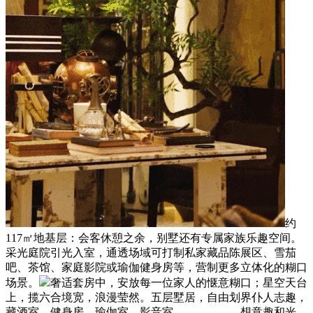
约
117㎡地基层：会客休憩之余，别墅还有专属家族乐趣空间。
采光庭院引光入室，通透场域可打制私家藏品陈展区、雪茄
吧、茶馆、家庭影院或瑜伽健身房等，营制更多立体化的糊口
场景。
奢适套房中，安放每一位家人的惬意糊口；星空天台
上，揽六合境宽，浪漫莹然。五层墅居，自由划界仆人志趣，
藏酒室、健身房、瑜伽室。影音室。。。。。。想意趣和光