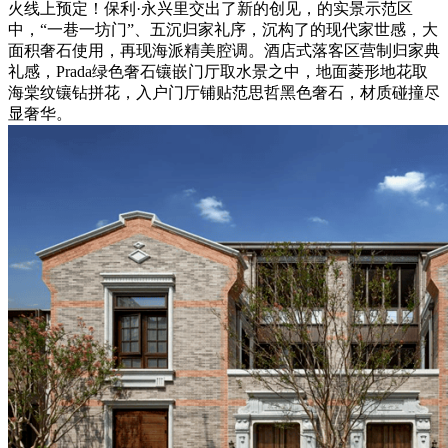
火线上预定！保利·永兴里交出了新的创见，的实景示范区
中，“一巷一坊门”、五沉归家礼序，沉构了的现代家世感，大
面积奢石使用，再现海派精美腔调。酒店式落客区营制归家典
礼感，Prada绿色奢石镶嵌门厅取水景之中，地面菱形地花取
海棠纹镶钻拼花，入户门厅铺贴范思哲黑色奢石，材质碰撞尽
显奢华。