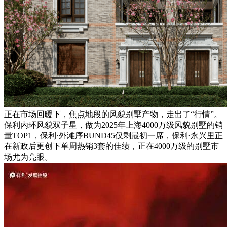
正在市场回暖下，焦点地段的风貌别墅产物，走出了“行情”。
保利内环风貌双子星，做为2025年上海4000万级风貌别墅的销
量TOP1，保利·外滩序BUND45仅剩最初一席，保利·永兴里正
在新政后更创下单周热销3套的佳绩，正在4000万级的别墅市
场尤为亮眼。