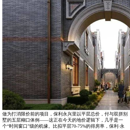
做为打消限价前的项目，保利永兴里以平层总价，付与双拼别
墅的五层糊口体例——这正在今天的地价逻辑下，几乎是一
个“时间窗口”级的机缘。比拟平层70-75%的得房率，保利·永