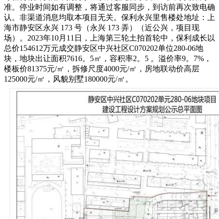
准。停业时间如有调整，将通过客服同步，到访前再次致电确
认。非渠道消息均取本项目无关。保利永兴里售楼处地址：上
海市静安区永兴 173 号（永兴 173 弄）（近公兴，项目现
场）。2023年10月11日，上海第三轮土拍首轮中，保利成长以
总价154612万元成交静安区中兴社区C070202单位280-06地
块，地块出让面积7616。5㎡，容积率2。5 。溢价率9。7%，
楼板价81375元/㎡，拆修尺度4000元/㎡，房地联动价高层
125000元/㎡，风貌别墅180000元/㎡。