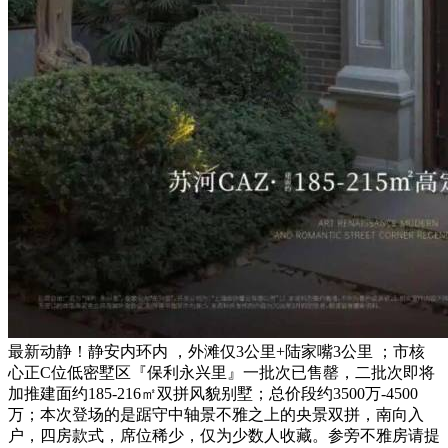
最新动静！静安内环内 ，外滩仅3公里+陆家嘴3公里 ；市核
心正C位低密墅区『保利永兴里』一批次已售罄，二批次即将
加推建面约185-216㎡双拼风貌别墅；总价段约3500万-4500
万；本次登场的是踞守中轴景不雅之上的央景双拼，南向入
户，四房款式，席位稀少，仅为少数人收藏。参旁不雅房请提