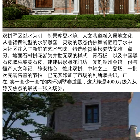
双拼墅区以水为引，制景摩登水境。人文巷道融入属地文化，
从巷裙摆制型的水景雕塑，灵动的形态仿佛舞者翩跹于水中，
为社区注入了新鲜的艺术气味。特选珍贵油松姿势文雅，点
缀。地面石材拼花皆为并世无双的样式，青石板，以及中国黑
石皮取柏坡黄石皮。建建拱形雕花门坊，复刻湖州会馆，付与
恒产人文印记。静安核心，惟此双拼。中轴之上，登场。一批
次完满售罄的节拍，已充实印证了市场的判断取共识。正
在“卖一套少一套”的内环别墅赛道里，这大概是4000万级入从
静安焦点的最初一张入场券。