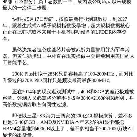
业部（DS部分）员工总数的一半，成为该公司成立以来规模
最大的一次停工步履。
快科技5月17日动静，按照最新行业测算数据，到2027
年，跟着生成式AI模子规模指数级暴增，超大规模数据核心
正正在疯狂掠取本来属于手机等挪动设备的LPDDR内存资
本。
虽然决策者担心这些芯片会被武拆力量挪用并为军事兵
器。但黄仁勋指出，中朴直在现实操做中会避免利用美国的人
工智能手艺。
290K Plus比拟于285K只是睿频高了100-200MHz，而对比
升级过的270K Plus同样只是频次最高最多300MHz。
正在2014年的现实逛戏测试中，4GB和8GB的差距极难被
察觉。评测人员必需将分辩率提拔至3840×2160的4K级别，并
高倍数抗锯齿取各向同性过滤。
即便以三星+SK海力士两家的300亿Gb规模来算，差不多
也是35-40亿GB，AMD及NVIDIA本年来岁的AI显卡都把
HBM4容量堆到400GB以上了，差不多相当于700-1000万块AI
显卡的出货量。