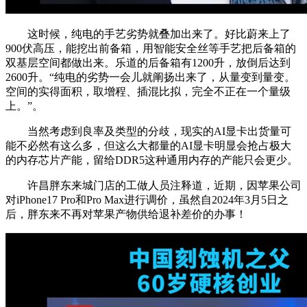
这时候，纯电的手艺劣势就叠加出来了。好比蔚来上了
900伏高压，能挖出前备箱，用智能安全丝等手艺把后备箱的
双基层空间都做出来。乐道的后备箱有1200升，放倒后达到
2600升。“纯电的劣势一会儿就阐扬出来了，从量变到量变。
空间的实得面积，取增程、插混比拟，完全不正在一个量级
上。”。
当然考虑到良率及类型的分歧，现实的AI显卡出货量可
能不必然有这么多，但这么大都量的AI显卡明显会抢占极大
的内存芯片产能，留给DDR5这种通用内存的产能只会更少。
许昌胖东来城门店的工做人员注释道，近期，因苹果公司
对iPhone17 Pro和Pro Max进行调价，虽然自2024年3月5日之
后，胖东来不再对苹果产物供给退补差价的办事！