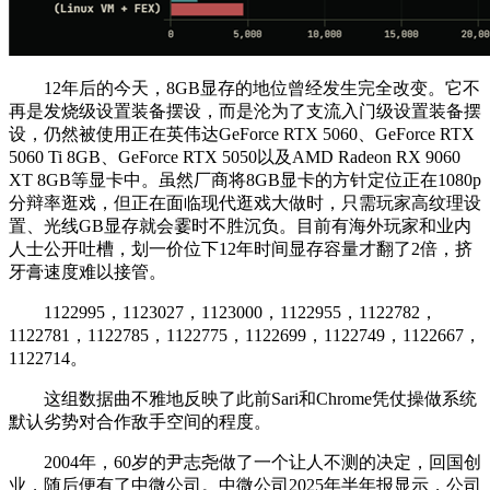
12年后的今天，8GB显存的地位曾经发生完全改变。它不
再是发烧级设置装备摆设，而是沦为了支流入门级设置装备摆
设，仍然被使用正在英伟达GeForce RTX 5060、GeForce RTX
5060 Ti 8GB、GeForce RTX 5050以及AMD Radeon RX 9060
XT 8GB等显卡中。虽然厂商将8GB显卡的方针定位正在1080p
分辩率逛戏，但正在面临现代逛戏大做时，只需玩家高纹理设
置、光线GB显存就会霎时不胜沉负。目前有海外玩家和业内
人士公开吐槽，划一价位下12年时间显存容量才翻了2倍，挤
牙膏速度难以接管。
1122995，1123027，1123000，1122955，1122782，
1122781，1122785，1122775，1122699，1122749，1122667，
1122714。
这组数据曲不雅地反映了此前Sari和Chrome凭仗操做系统
默认劣势对合作敌手空间的程度。
2004年，60岁的尹志尧做了一个让人不测的决定，回国创
业，随后便有了中微公司。中微公司2025年半年报显示，公司