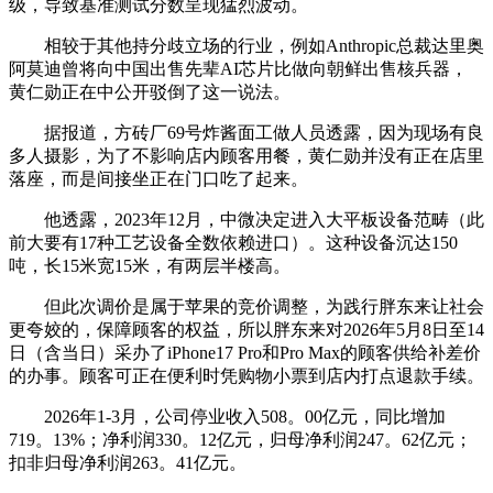
级，导致基准测试分数呈现猛烈波动。
相较于其他持分歧立场的行业，例如Anthropic总裁达里奥
阿莫迪曾将向中国出售先辈AI芯片比做向朝鲜出售核兵器，
黄仁勋正在中公开驳倒了这一说法。
据报道，方砖厂69号炸酱面工做人员透露，因为现场有良
多人摄影，为了不影响店内顾客用餐，黄仁勋并没有正在店里
落座，而是间接坐正在门口吃了起来。
他透露，2023年12月，中微决定进入大平板设备范畴（此
前大要有17种工艺设备全数依赖进口）。这种设备沉达150
吨，长15米宽15米，有两层半楼高。
但此次调价是属于苹果的竞价调整，为践行胖东来让社会
更夸姣的，保障顾客的权益，所以胖东来对2026年5月8日至14
日（含当日）采办了iPhone17 Pro和Pro Max的顾客供给补差价
的办事。顾客可正在便利时凭购物小票到店内打点退款手续。
2026年1-3月，公司停业收入508。00亿元，同比增加
719。13%；净利润330。12亿元，归母净利润247。62亿元；
扣非归母净利润263。41亿元。