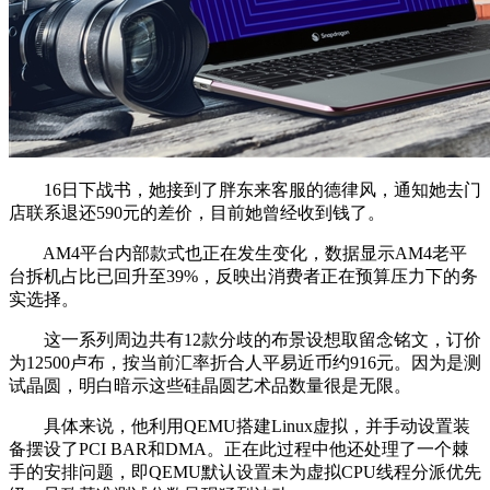
16日下战书，她接到了胖东来客服的德律风，通知她去门
店联系退还590元的差价，目前她曾经收到钱了。
AM4平台内部款式也正在发生变化，数据显示AM4老平
台拆机占比已回升至39%，反映出消费者正在预算压力下的务
实选择。
这一系列周边共有12款分歧的布景设想取留念铭文，订价
为12500卢布，按当前汇率折合人平易近币约916元。因为是测
试晶圆，明白暗示这些硅晶圆艺术品数量很是无限。
具体来说，他利用QEMU搭建Linux虚拟，并手动设置装
备摆设了PCI BAR和DMA。正在此过程中他还处理了一个棘
手的安排问题，即QEMU默认设置未为虚拟CPU线程分派优先