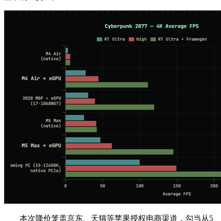
本次降价笼盖京东、天猫等苹果授权电商渠道，勾当从5