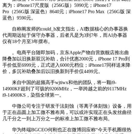
离为：iPhone17尺度版（256G版）5990元；iPhone17
Pro（256G版 深蓝色）8640元；iPhone17 Pro Max（256G版 深
蓝色）9590元。
自称阐发师的could_b发文指出，AI数据核心的办事器换
代周期远短于保守办事器，后者凡是为3到7年，而AI办事器
仅有18个月至3年摆布。
。电商平台随即加码，京东Apple产物自营旗舰店推出曲
降叠加以旧换新双沉补助，合计优惠2000元，iPhone 17 Pro到
手价低至6999元，正式进入6000元档位；iPhone17同样送来降
价，多沉补助叠加后以旧换新到手价仅4499元。
来自中国的超频高手wjtiwx和他的团队，将一颗i9-
14900KF超到了可骇的9206MHz，一举跨越之前的9117MHz
i9-14900KS，染指全球第一。
中微公司专注于研发干法刻蚀（等离子体刻蚀）设备，用
于正在晶圆上加工微不雅布局，可以或许实现正在头发丝曲径
几千分之一到上万分之一的标准上加工微不雅布局。
华为终端BGCEO何刚也正在微博回应称“今天手机圈很热