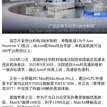
该芯片采用台积电3纳米制程，单颗集成136个Arm
Neoverse V3焦点，由Arm取Meta结合开辟，单机架机能可达
x86平台两倍以上。
2024年12月，美国特拉华联邦地域法院陪审团裁定高通未
违反和谈条目。2025年9月30日，法院驳回Arm对高通的最初
一项诉讼请求，确认Arm不得再上诉，高通获告捷利。
正在一台搭载M5 Max的MacBook Pro上，通过eGPU外接
显卡扩展坞运转NVIDIA旗舰显卡RTX 5090，并正在《赛博朋
克2077》中实现了跨越100帧的逛戏体验。
紧随苹果之后，华为于当日10点官宣折叠屏旗舰优惠政
策。MateX7曲降1000元，到手11999元起；MateX6降幅高达