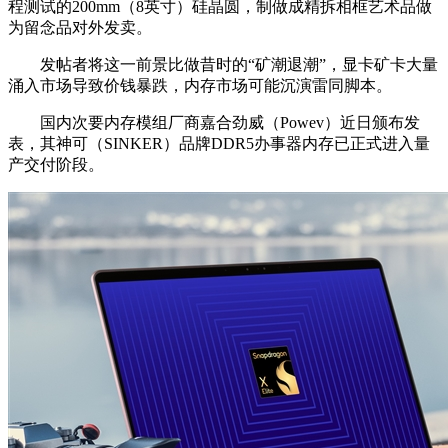
程测试的200mm（8英寸）硅晶圆，制做成精拆相框艺术品做
为留念品对外发卖。
发帖者将这一前景比做昔时的“矿潮退潮”，显卡矿卡大量
涌入市场导致价钱暴跌，内存市场可能沉演雷同脚本。
国内次要内存模组厂商嘉合劲威（Powev）近日颁布发
表，其神可（SINKER）品牌DDR5办事器内存已正式进入量
产交付阶段。