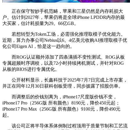
正在保守智妙手机范畴，苹果和三星仍然是内存耗损大
户。估计到2027年，苹果仍将是全球iPhone LPDDR内存的最
大买家，估计耗损量为29。66亿GB。
若想转型为Token工场，必需强化推理取模子优化能力。
近期，算力办事公司Nebius以6。4亿美元收购AI推理取模子优
化公司Eigen AI，恰是这一趋向的。
而ROG认证额外添加了四条满插不变性测试、ROG从板
专属超频时序调校，以及72小时持续拷机测试，并针对ROG
从板的BIOS进行专属优化。
公开材料显示，长鑫科技于2025年7月7日完成上市存案，
并正在同年12月30日获科创板受理，同步披露了招股仿单。
而调整后的价钱别离为，iPhone17尺度版价钱不变，
iPhone17 Pro（256G版 所有颜色）8190元，降价450元起；
iPhone17 Pro Max（256G版 所有颜色）9100元，降价490元
起。
该公司正将半导体系体例制过程顶用于质量节制和工艺流