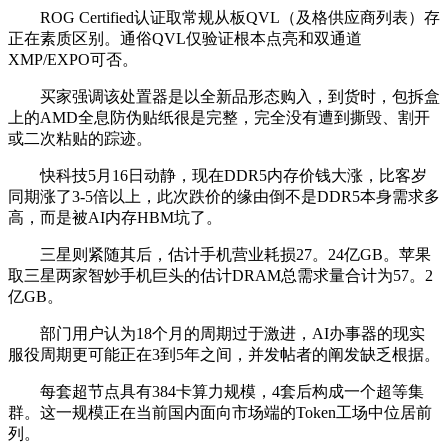
ROG Certified认证取常规从板QVL（及格供应商列表）存
正在素质区别。通俗QVL仅验证根本点亮和双通道
XMP/EXPO可否。
买家强调该处置器是以全新品形态购入，到货时，包拆盒
上的AMD全息防伪贴纸很是完整，完全没有遭到撕毁、割开
或二次粘贴的踪迹。
快科技5月16日动静，现在DDR5内存价钱大涨，比客岁
同期涨了3-5倍以上，此次跌价的缘由倒不是DDR5本身需求多
高，而是被AI内存HBM坑了。
三星则紧随其后，估计手机营业耗损27。24亿GB。苹果
取三星两家智妙手机巨头的估计DRAM总需求量合计为57。2
亿GB。
部门用户认为18个月的周期过于激进，AI办事器的现实
服役周期更可能正在3到5年之间，并发帖者的阐发缺乏根据。
每套超节点具有384卡算力规模，4套后构成一个超等集
群。这一规模正在当前国内面向市场端的Token工场中位居前
列。