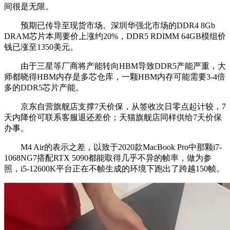
间很是无限。
预期已传导至现货市场。深圳华强北市场的DDR4 8Gb
DRAM芯片本周要价上涨约20%，DDR5 RDIMM 64GB模组价
钱已涨至1350美元。
由于三星等厂商将产能转向HBM导致DDR5产能严重，大
师都晓得HBM内存是多芯仓库，一颗HBM内存可能需要3-4倍
多的DDR5芯片产能。
京东自营旗舰店支撑7天价保，从签收次日零点起计较，7
天内降价可联系客服退还差价；天猫旗舰店同样供给7天价保
办事。
M4 Air的表示之差，以致于2020款MacBook Pro中那颗i7-
1068NG7搭配RTX 5090都能取得几乎不异的帧率，做为参
照，i5-12600K平台正在不帧生成的环境下跑出了跨越150帧。