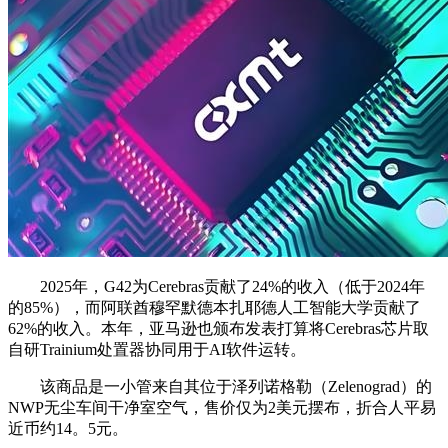
2025年，G42为Cerebras贡献了24%的收入（低于2024年
的85%），而阿联酋穆罕默德本扎耶德人工智能大学贡献了
62%的收入。本年，亚马逊也颁布发表打算将Cerebras芯片取
自研Trainium处置器协同用于AI软件运转。
该商品是一小管来自其位于泽列诺格勒（Zelenograd）的
NWP无尘车间干净室空气，售价仅为2美元摆布，折合人平易
近币约14。5元。