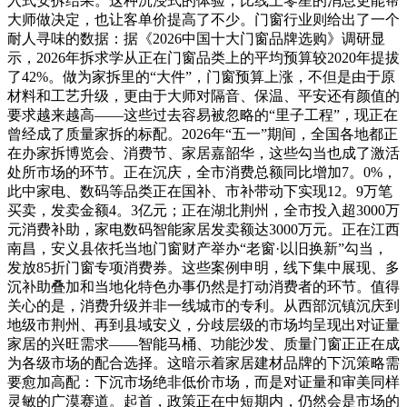
入式安拆结果。这种沉浸式的体验，比线上零星的消息更能帮
大师做决定，也让客单价提高了不少。门窗行业则给出了一个
耐人寻味的数据：据《2026中国十大门窗品牌选购》调研显
示，2026年拆求学从正在门窗品类上的平均预算较2020年提拔
了42%。做为家拆里的“大件”，门窗预算上涨，不但是由于原
材料和工艺升级，更由于大师对隔音、保温、平安还有颜值的
要求越来越高——这些过去容易被忽略的“里子工程”，现正在
曾经成了质量家拆的标配。2026年“五一”期间，全国各地都正
在办家拆博览会、消费节、家居嘉韶华，这些勾当也成了激活
处所市场的环节。正在沉庆，全市消费总额同比增加7。0%，
此中家电、数码等品类正在国补、市补带动下实现12。9万笔
买卖，发卖金额4。3亿元；正在湖北荆州，全市投入超3000万
元消费补助，家电数码智能家居发卖额达3000万元。正在江西
南昌，安义县依托当地门窗财产举办“老窗·以旧换新”勾当，
发放85折门窗专项消费券。这些案例申明，线下集中展现、多
沉补助叠加和当地化特色办事仍然是打动消费者的环节。值得
关心的是，消费升级并非一线城市的专利。从西部沉镇沉庆到
地级市荆州、再到县域安义，分歧层级的市场均呈现出对证量
家居的兴旺需求——智能马桶、功能沙发、质量门窗正正在成
为各级市场的配合选择。这暗示着家居建材品牌的下沉策略需
要愈加高配：下沉市场绝非低价市场，而是对证量和审美同样
灵敏的广漠赛道。起首，政策正在中短期内，仍然会是市场的