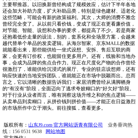
主要帮推器。以旧换新曾经构成了规模效应，估计下半年各地
还会加大补助力度，扩大补助品类，特别是绿色建材、适老化
这些范畴，可能会有新的政策福利。其次，大师的消费不雅念
曾经完全变了。从以前只看价钱，变成了现正在更看廉价值，
对节能、智能、设想和办事的要求，都提高了不少。若是商家
还抱着低价走量的设法，别的，套系化和全场景方案，会越来
越代替单个单品的发卖逻辑。从海尔智家、京东MALL的数据
就能看出来，那些能供给一坐式设想、安拆、售后互联的商
家，会更有订价权，也能留住更多用户。还有，线验和当地办
事，会成为品牌的焦点合作力。现正在尺度化产物的合作曾经
很激烈了，谁能供给沉浸式的展厅、专业的驻店设想师，还有
响应快速的当地安拆团队，谁就能正在市场中脱颖而出。总而
言之，它以清晰的数据告诉我们：家居消费曾经从满脚栖身
的“有没有”阶段，全面迈向了逃求夸姣糊口的“好欠好”阶段。
对于行业从业者而言，唯有洞察这场升维之和的焦点逻辑——
从卖单品到卖糊口，从拼价钱到拼价值——才能正在日益激烈
的市场所作中立于潮头。前往搜狐，查看更多。
版权所有：
山东J9.com·官方网站沥青有限公司
业务垂询热
线：156 0531 9638
网站地图
官方微信
|