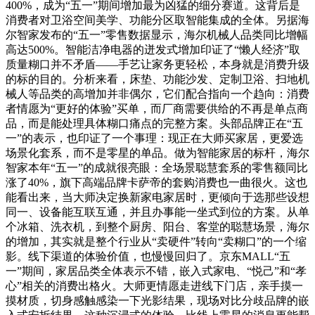
400%，成为“五一”期间增加最为凶猛的细分赛道。这背后是
消费者对卫浴空间美学、功能分区取智能集成的全体。另据海
尔智家发布的“五一”零售数据显示，海尔机械人品类同比增幅
高达500%。智能洁净电器的迸发式增加印证了“懒人经济”取
质量糊口并不矛盾——手艺让家务更轻松，本身就是消费升级
的标的目的。分析来看，床垫、功能沙发、定制卫浴、扫地机
械人等品类的高增加并非偶尔，它们配合指向一个趋向：消费
者情愿为“更好的体验”买单，而厂商需要供给的不再是单点商
品，而是能处理具体糊口痛点的完整方案。头部品牌正在“五
一”的表示，也印证了一个事理：现正在大师买家居，更爱选
场景化套系，而不是零星的单品。做为智能家居的标杆，海尔
智家本年“五一”的成就很亮眼：全场景聪慧套系的零售额同比
涨了40%，旗下高端品牌卡萨帝的套购消费也一曲很火。这也
能看出来，当大师决定换新家电家居时，更倾向于选那些设想
同一、设备能互联互通，并且办事能一坐式到位的方案。从单
个冰箱、洗衣机，到整个厨房、阳台、客堂的聪慧场景，海尔
的增加，其实就是整个行业从“卖硬件”转向“卖糊口”的一个缩
影。线下渠道的体验价值，也慢慢回归了。京东MALL“五
一”期间，家居品类全体表示不错，嵌入式家电、“悦己”和“孝
心”相关的消费出格火。大师更情愿走进线下门店，亲手摸一
摸材质，切身感触感染一下光影结果，现场对比分歧品牌的嵌