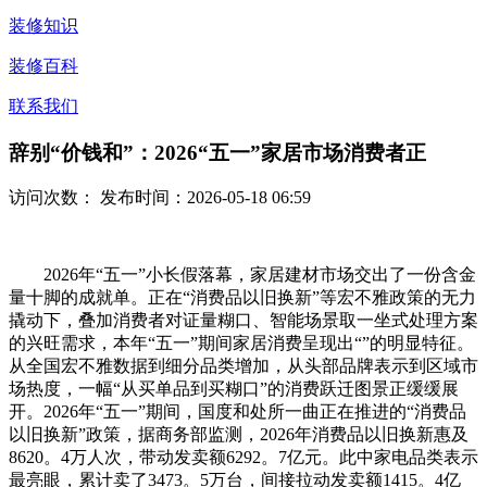
装修知识
装修百科
联系我们
辞别“价钱和”：2026“五一”家居市场消费者正
访问次数：
发布时间：2026-05-18 06:59
2026年“五一”小长假落幕，家居建材市场交出了一份含金
量十脚的成就单。正在“消费品以旧换新”等宏不雅政策的无力
撬动下，叠加消费者对证量糊口、智能场景取一坐式处理方案
的兴旺需求，本年“五一”期间家居消费呈现出“”的明显特征。
从全国宏不雅数据到细分品类增加，从头部品牌表示到区域市
场热度，一幅“从买单品到买糊口”的消费跃迁图景正缓缓展
开。2026年“五一”期间，国度和处所一曲正在推进的“消费品
以旧换新”政策，据商务部监测，2026年消费品以旧换新惠及
8620。4万人次，带动发卖额6292。7亿元。此中家电品类表示
最亮眼，累计卖了3473。5万台，间接拉动发卖额1415。4亿