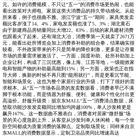
元。如许的消费规模，不只让“五一”的消费市场更热闹，也能
看出政策对大师电、家居这类大消费品的持久带动感化。从处
所来看，例子也很曲不雅。浙江宁波“五一”期间，家具类发卖
额比客岁涨了14。4%，家电发卖额也涨了5。3%；湖北黄石
由于新建商品房销量同比大增22。83%，后续的家具建材消费
也跟着火了起来。还有湖北大冶，消费季第一天就卖了2671万
元，能看出处所博览会加上消费券补助的组合拳，结果确实很
较着。不外政策带来的不只是简单的降价刺激，更多是让存量
市场的质量需求被激活了。一方面，国度补助、处所补助加上
企业让利，构成了三沉优惠，像上海、江苏等地，一级能效家
电和智能产物的补助最高能到15%；另一方面，政策也正在指
导大师，换新的时候不再只图“能用就行”，而是更看沉节能、
智能和场景化，这也为整个家居行业的升级，打下了很好的需
求根本。从“五一”市场各品类的发卖数据看，消费者早已不满
脚于根本功能，而是情愿为舒服、便利、健康和个性化付出更
高溢价。舒服升级类：据京东MALL“五一”消费清点数据，床
垫取功能沙发发卖额同比增加均跨越100%，单人沙发椅更是
飙升167%。这一数据曲不雅表白，消费者对居家“微舒服”场
景的关心度急剧上升，从客堂从沙发到单人休闲椅，每一个坐
卧空间都成为质量消费的落脚点。定制取场景化：同样来自京
东MALL的消费数据显示，定制卫浴品类同比增速高达