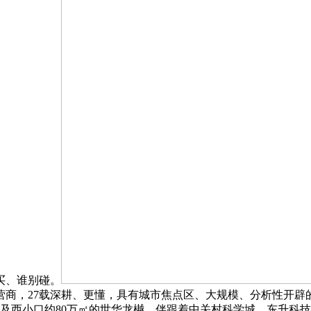
买、谁别碰。
商，27载深耕、更懂，具有城市焦点区、大规模、分析性开辟的
，以及西小口约80万㎡的世华龙樾，伴跟着中关村科学城、东升科