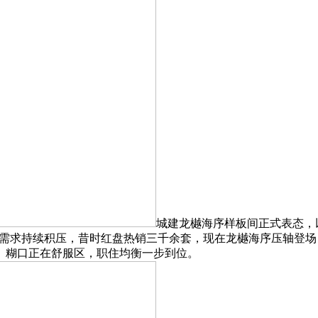
城建龙樾海序样板间正式表态，
善需求持续积压，昔时红盘热销三千余套，现在龙樾海序压轴登场
、糊口正在舒服区，职住均衡一步到位。