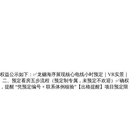
取权益公示如下：✅龙樾海序展现核心电线小时预定｜VR实景｜
撑。二、预定看房五步流程（预定制专属，未预定不欢迎）✅确权
，提醒 “凭预定编号 + 联系体例核验”【出格提醒】项目预定限