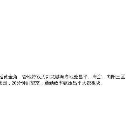
延黄金角，管地带双刃剑龙樾海序地处昌平、海淀、向阳三区
技园，20分钟到望京，通勤效率碾压昌平大都板块。