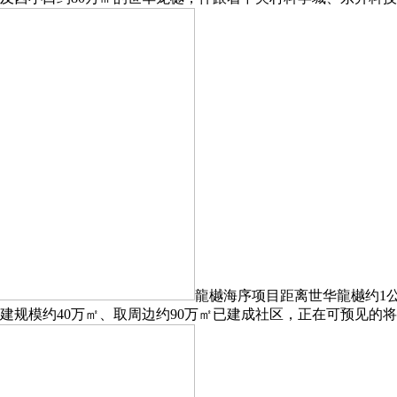
龍樾海序项目距离世华龍樾约1
建规模约40万㎡、取周边约90万㎡已建成社区，正在可预见的