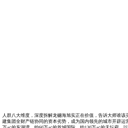
人群八大维度，深度拆解龙樾海旭实正在价值，告诉大师谁该
建集团全财产链协同的资本劣势，成为国内领先的城市开辟运营
万㎡的东湖湾、约60万㎡的首城国际、约130万㎡的天坛府