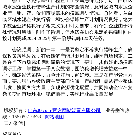
会上，水泥错峰生产检查组组长马志锋通报了对兰白临区
域水泥企业执行错峰生产计划的核查情况，及对区域内水泥企
业产、销、存、价和市场需求的摸底调研情况。总体看，兰白
临区域水泥企业执行省上和协会错峰生产计划情况良好，绝大
多数企业严格执行了相关政策和计划要求，有个别企业由于特
殊情况对错峰时间作了微调，但承诺在协会规定的错峰时间内
按计划完成2024-2025年第一阶段错峰120天任务。
会议强调，新的一年，一是要坚定不移执行错峰生产，确
保政策落地见效，有效缓解产能过剩局面，维护市场稳定。二
是在当下市场需求启动滞后的情况下，要进一步做好市场摸底
调研工作，掌握第一手真实数据，围绕稳增长增效益这一中
心，确定经营策略，力争开好局，起好步。三是在产能管理方
面，要加强与各级政府主管部门沟通，产能管理需从行业整体
出发，协同各方力量，实现资源优化配置，共同推动企业在复
杂多变的市场环境中稳健前行，实现行业高质量发展。
版权所有：
山东J9.com·官方网站沥青有限公司
业务垂询热
线：156 0531 9638
网站地图
官方微信
|
权属单位