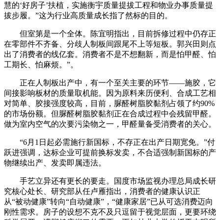
慧的‘好房子’扶植，实施衡宇质量提拔工程和物业办事质量提
拔步履。”这为行业高质量成长指了然标的目的。
但室第是一个全体。陈宜明指出，目前拆修过程中仍存正
在零部件不齐备、分歧人制板间跟尾不上等短板。郭兴田则点
出了消费者的线亿套。消费者不是不想翻新，而是怕甲醛、怕
工期长、怕麻烦。”。
正在人制板出产中，有一个至关主要的环节——施胶，它
间接影响板材的质量取机能。因为原料来历便利、合成工艺相
对简单、胶接强度较高，目前，脲醛树脂胶黏剂占领了约90%
的市场份额。但脲醛树脂胶黏剂正在合成过程中会残留甲醛。
做为室内空气的次要污染物之一，甲醛量备受消费者的关心。
“6月1日起必需施行新国标，不存正在出产日期宽免。”付
跃进强调，达标企业可提前换标发卖，不合适强制新国标的产
物继续出产、发卖即属违法。
手艺立异还有更长的要走。国度市场监视办理总局成长研
究核心处长、研究部从任卢雁指出，消费者的健康认识正
从“被动健康”转向“自动健康”，“健康家居”已从可选消费迈向
刚性需求。房子的设想不克不及只逗留于视觉层面，更要环绕