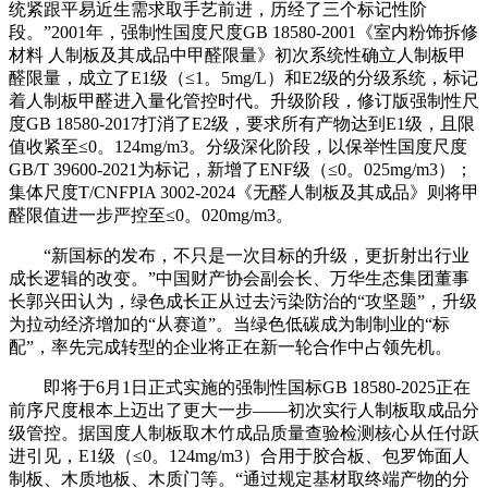
统紧跟平易近生需求取手艺前进，历经了三个标记性阶
段。”2001年，强制性国度尺度GB 18580-2001《室内粉饰拆修
材料 人制板及其成品中甲醛限量》初次系统性确立人制板甲
醛限量，成立了E1级（≤1。5mg/L）和E2级的分级系统，标记
着人制板甲醛进入量化管控时代。升级阶段，修订版强制性尺
度GB 18580-2017打消了E2级，要求所有产物达到E1级，且限
值收紧至≤0。124mg/m3。分级深化阶段，以保举性国度尺度
GB/T 39600-2021为标记，新增了ENF级（≤0。025mg/m3）；
集体尺度T/CNFPIA 3002-2024《无醛人制板及其成品》则将甲
醛限值进一步严控至≤0。020mg/m3。
“新国标的发布，不只是一次目标的升级，更折射出行业
成长逻辑的改变。”中国财产协会副会长、万华生态集团董事
长郭兴田认为，绿色成长正从过去污染防治的“攻坚题”，升级
为拉动经济增加的“从赛道”。当绿色低碳成为制制业的“标
配”，率先完成转型的企业将正在新一轮合作中占领先机。
即将于6月1日正式实施的强制性国标GB 18580-2025正在
前序尺度根本上迈出了更大一步——初次实行人制板取成品分
级管控。据国度人制板取木竹成品质量查验检测核心从任付跃
进引见，E1级（≤0。124mg/m3）合用于胶合板、包罗饰面人
制板、木质地板、木质门等。“通过规定基材取终端产物的分