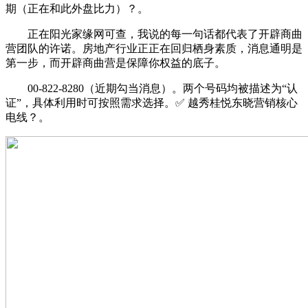
期（正在和此外盘比力）？。
正在阳光家缘网可查，我说的每一句话都代表了开辟商曲
营团队的许诺。房地产行业正正在回归栖身素质，消息通明是
第一步，而开辟商曲营是保障你权益的底子。
00-822-8280（近期勾当消息）。两个号码均被描述为“认
证”，具体利用时可按照需求选择。✅ 越秀桂悦东晓营销核心
电线？。