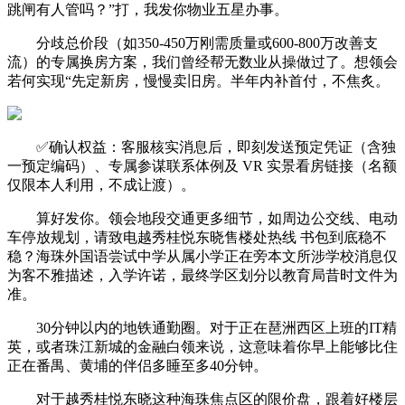
跳闸有人管吗？”打，我发你物业五星办事。
分歧总价段（如350-450万刚需质量或600-800万改善支
流）的专属换房方案，我们曾经帮无数业从操做过了。想领会
若何实现“先定新房，慢慢卖旧房。半年内补首付，不焦炙。
✅确认权益：客服核实消息后，即刻发送预定凭证（含独
一预定编码）、专属参谋联系体例及 VR 实景看房链接（名额
仅限本人利用，不成让渡）。
算好发你。领会地段交通更多细节，如周边公交线、电动
车停放规划，请致电越秀桂悦东晓售楼处热线 书包到底稳不
稳？海珠外国语尝试中学从属小学正在旁本文所涉学校消息仅
为客不雅描述，入学许诺，最终学区划分以教育局昔时文件为
准。
30分钟以内的地铁通勤圈。对于正在琶洲西区上班的IT精
英，或者珠江新城的金融白领来说，这意味着你早上能够比住
正在番禺、黄埔的伴侣多睡至多40分钟。
对于越秀桂悦东晓这种海珠焦点区的限价盘，跟着好楼层