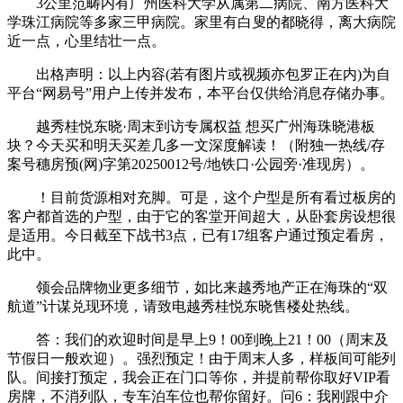
3公里范畴内有广州医科大学从属第二病院、南方医科大
学珠江病院等多家三甲病院。家里有白叟的都晓得，离大病院
近一点，心里结壮一点。
出格声明：以上内容(若有图片或视频亦包罗正在内)为自
平台“网易号”用户上传并发布，本平台仅供给消息存储办事。
越秀桂悦东晓·周末到访专属权益 想买广州海珠晓港板
块？今天买和明天买差几多一文深度解读！（附独一热线/存
案号穗房预(网)字第20250012号/地铁口·公园旁·准现房）。
！目前货源相对充脚。可是，这个户型是所有看过板房的
客户都首选的户型，由于它的客堂开间超大，从卧套房设想很
是适用。今日截至下战书3点，已有17组客户通过预定看房，
此中。
领会品牌物业更多细节，如比来越秀地产正在海珠的“双
航道”计谋兑现环境，请致电越秀桂悦东晓售楼处热线。
答：我们的欢迎时间是早上9！00到晚上21！00（周末及
节假日一般欢迎）。强烈预定！由于周末人多，样板间可能列
队。间接打预定，我会正在门口等你，并提前帮你取好VIP看
房牌，不消列队，专车泊车位也帮你留好。问6：我刚跟中介