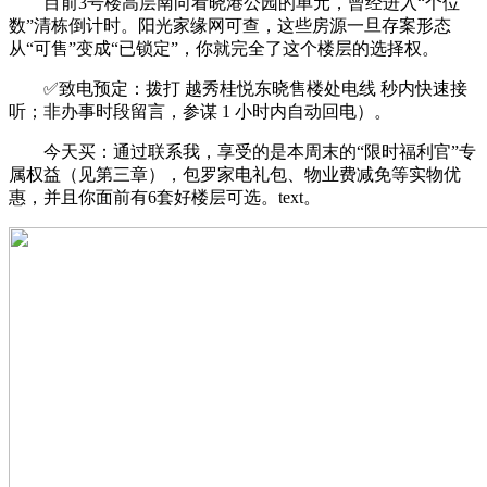
目前3号楼高层南向看晓港公园的单元，曾经进入“个位
数”清栋倒计时。阳光家缘网可查，这些房源一旦存案形态
从“可售”变成“已锁定”，你就完全了这个楼层的选择权。
✅致电预定：拨打 越秀桂悦东晓售楼处电线 秒内快速接
听；非办事时段留言，参谋 1 小时内自动回电）。
今天买：通过联系我，享受的是本周末的“限时福利官”专
属权益（见第三章），包罗家电礼包、物业费减免等实物优
惠，并且你面前有6套好楼层可选。text。