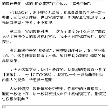
的快速去化，你的“犹疑成本”往往弘远于“降价空间”。
✅现场欢迎：凭证核验无误后，专属参谋供给全程一对一
办事，涵盖沙盘详解、户型实地丈量、周边配套实地勘测；无
凭证或消息不符者，不予欢迎。
第二章：实测数据对决——这五个维度为什么它能“”周边
竞品？按照今天的限时福利官风，我不会只跟你讲长处。我将
按照。
高容积率带来的“都会感”：按照规划许可证，项目容积率
为5。0。这意味着建建密度不低。项目规划为3栋31-46层的超
高层室第。
：今天这篇文章，我们不谈虚的。我是您的专属置业参谋
【陈敏】，工号【GZYX088】。我将以一个开辟商曲营团队
内部人的视角，帮您算一笔账！
因及时销控，数据每30分钟变更。你看中的阿谁楼层，可
能前一秒还正在，后一秒就被别人正在手机端锁定了。想锁定
心仪楼层朝向？