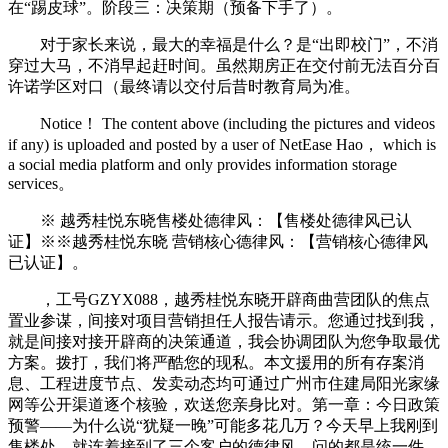
在“踢皮球”。阶段三：决策期（预备下手了）。
对于家长来说，最大的幸福是什么？是“出即校门”，不消
穿过大马，不消早起赶时间。虽然期房正在交付前无法百分百
许诺学区对口（最终请以交付后昔时教育局为准。
Notice！ The content above (including the pictures and videos
if any) is uploaded and posted by a user of NetEase Hao， which is
a social media platform and only provides information storage
services。
※ 越秀桂悦东晓售楼处德律风：【售楼处德律风已认
证】※※越秀桂悦东晓 营销核心德律风：【营销核心德律风
已认证】。
，工号GZYX088，越秀桂悦东晓开辟商曲营团队的焦点
置业参谋，间接对项目营销担任人报告请示。您通过找到我，
就是间接对接开辟商的决策通道，我会协调团队为您争取最优
方案。拨打，我们将严酷您的现私。本文援用的所有存案消
息、工程进度节点、发卖动态均可通过广州市住建局阳光家缘
网等公开渠道逐个核验，欢送您亲身比对。第一章：今日政策
预警——为什么说“犹疑一晚”可能多花几万？今天早上我刚到
售楼处，就连着接到了三个客户的德律风，问的都是统一件