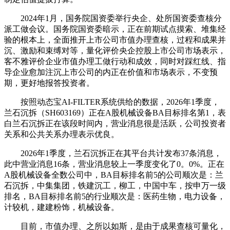
2024年1月，国务院国资委举行央企、处所国资委查核分
派工做会议。国务院国资委暗示，正在前期试点摸索、堆集经
验的根本上，全面推开上市公司市值办理查核，过程和成果并
沉、激励和束缚对等，量化评价央企控股上市公司市场表示，
客不雅评价企业市值办理工做行动和成效，同时对踩红线、指
导企业愈加注沉上市公司的内正在价值和市场表示，不变预
期，更好地报答投资者。
按照动态宝AI-FILTER系统供给的数据，2026年1季度，
兰石沉拆（SH603169）正在A股机械设备BA目标排名第1，表
白兰石沉拆正在该段时间内，营业消息很是活跃，公司投资者
关系和公共关系办理表示优良。
2026年1季度，兰石沉拆正在其平台共计发布37条消息，
此中营业消息16条，营业消息较上一季度变化了0。0%。正在
A股机械设备全数公司中，BA目标排名前5的公司顺次是：兰
石沉拆，中集集团，铁建沉工，柳工，中国中车，按申万一级
排名，BA目标排名前5的行业顺次是：医药生物，电力设备，
计较机，建建粉饰，机械设备。
目前，市值办理、之所以如斯，是由于成果查核可量化，