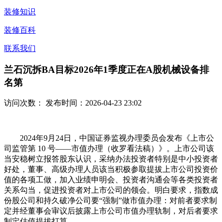
装修知识
装修百科
联系我们
兰石沉拆BA目标2026年1季度正在A股机械设备排
名第
访问次数：
发布时间：2026-04-23 23:02
2024年9月24日，中国证券监视办理委员会发布《上市公
司监管第 10 号——市值办理（收罗看法稿）》。上市公司该
当安稳树立报答股东认识，采纳办法投资者特别是中小投资者
好处，董事、高级办理人员该当积极参取提拔上市公司投资价
值的各项工做，加入业绩申明会、投资者沟通会等各类投资者
关系勾当，促进投资者对上市公司的领会。明白要求，指数成
份股公司和持久破净公司要“强制”做市值办理：对前者要求制
定并经董事会审议后披露上市公司市值办理轨制，对后者要求
制定估值提拔打算。