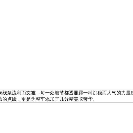
身线条流利而文雅，每一处细节都透显露一种沉稳而大气的力量
饰的点缀，更是为整车添加了几分精美取奢华。