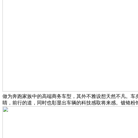
做为奔跑家族中的高端商务车型，其外不雅设想天然不凡。车
睛，前行的道，同时也彰显出车辆的科技感取将来感。镀铬粉