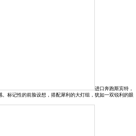
进口奔跑斯宾特，
感。标记性的前脸设想，搭配犀利的大灯组，犹如一双锐利的眼