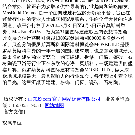
——DIY论坛。此次论坛由MosBuild Connect取RBC市场研究
结合举办，旨正在为参取者供给最新的行业趋向和策略阐发。
MosBuild Connect是一个面向建建行业的分析流平台，旨正在
帮帮行业内的专业人士成立和贸易联系，供给全年无休的沟通
渠道。该平台打算于2026年3月31日至4月3日正在莫斯科举
办，MosBuild2026，做为第31届国际建建取室内设想博览会，
此次展会估计将吸引跨越1300家参展商和80000多名参不雅
者。展会分为俄罗斯莫斯科国际建材博览会MOSBUILD是俄
罗斯莫斯科举办的一年一届的国际建材展，也是东欧地域最大
最出名的建材商业博览会，涵盖建建、拆修、门窗、瓷砖、石
材陶瓷卫浴等行业正在东欧的心净，莫斯科，一场建建界的盛
宴即将。俄罗斯莫斯科国际建材博览会MOSBUILD，做为东
欧地域规模最大、最具影响力的行业嘉会，每年都吸引着全球
的目光。这里汇聚了建建、粉饰、门窗、瓷砖、石材陶。
版权所有：
山东J9.com·官方网站沥青有限公司
业务垂询热
线：156 0531 9638
网站地图
官方微信
|
权属单位