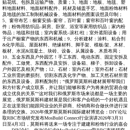
贴花纸、包拆及运输产物、质量；3、地面：地板、地毯、塑
料地面材料、地面材料配件、耗材及铺盖手艺、地面粉饰材料
及地毯的加工制制机械设备、地面材料的图案设想及印制；
5、窗帘布艺：橱窗安插–窗帘，百叶窗；窗帘和百叶窗的配
件；粉饰用纺织品–厨房、卧室、浴室等家用纺织品；家内粉
饰品；地毯和挂毯；室内窗系统–滚杠/柱；室外遮阳设备；用
于出产橱窗产物的东西和机械；9、分析建材：涂料、粘合剂
&化学用品、屋面材料、绝缘材料、脚手架、模板/架、木材、
板材、水泥&混凝土、块砖、设备、从属设备、木质布局；
10、五金东西及户外园艺！手工东西、电动东西、固定安拆及
配件、工做凳、东西配件及安拆、设备箱、梯子、拆卸设备、
户外园艺及相关产物；12、石材：室内石材；室外石材；石材
工业所需的磨损剂、切割东西及化学产物、加工天然石材所需
的东西及设备、原料配制剂；“俄罗斯莫斯科建材展帮帮我们
和方针客户成立联系，并让我们能够和客户为将来的贸易合做
成立优良的关系”“这对我们和俄罗斯市场来说都是一场主要的
展览，俄罗斯莫斯科建材展是我们和客户会晤的一个好机遇且
正在这里我们能跟同业业的开辟商、经销商和合做伙伴进行深
条理的交换。2026年俄罗斯莫斯科国际建材博览会：DIY论坛
取RBC市场研究发布MosBuild Connect行业演讲2026年3月31
日至4月3日，莫斯科将送来一场专注于建建和粉饰行业的嘉会