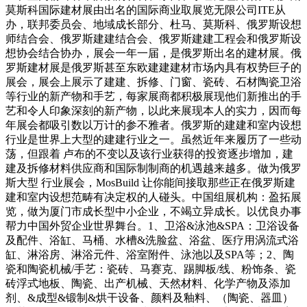
莫斯科国际建材展由出名的国际商业取展览无限公司ITE从
办，联邦委员会、地域成长部分、杜马、莫斯科、俄罗斯设想
师结合会、俄罗斯建建结合会、俄罗斯建建工程会和俄罗斯设
想协会结合协办，展会一年一届，是俄罗斯出名的建材展。俄
罗斯建材展是俄罗斯甚至东欧建建建材市场内具有权势巨子的
展会，展会上展示了建建、拆修、门窗、瓷砖、石材陶瓷卫浴
等行业的新产物和手艺，每家展商都积极展现他们新推出的手
艺和令人印象深刻的新产物，以此来展现本人的实力，因而每
年展会都吸引数以万计的参不雅者。俄罗斯的建建和室内设想
行业是世界上大型的建建行业之一。虽然近年来履历了一些动
荡，但跟着 卢布的不变以及该行业获得的投资逐步增加，建
建及拆修材料供应商和国际制制商的机遇越来越多。做为俄罗
斯大型 行业展会，MosBuild 让你能间接取那些正在俄罗斯建
建和室内设想范畴有决定权的人碰头。中国组展机构：盈拓展
览，做为厦门市成长型中小企业，不竭立异成长。以优良办事
帮力中国外贸企业世界舞台。1、卫浴&泳池&SPA：卫浴设备
及配件、浴缸、马桶、水槽&洗脸盆、浴盆、医疗用涡流式浴
缸、淋浴房、淋浴元件、浴室附件、泳池以及SPA等；2、陶
瓷和陶瓷机械/手艺：瓷砖、马赛克、踢脚板/线、粉饰条、瓷
砖浮式地板、陶瓷、出产机械、天然材料、化学产物及添加
剂、&成型&锻制&烘干设备、颜料及釉料、（陶瓷、器皿）