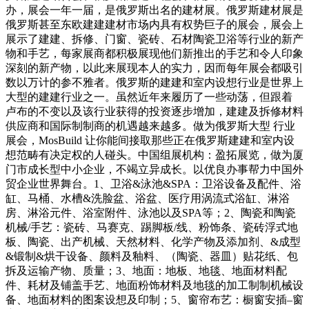
办，展会一年一届，是俄罗斯出名的建材展。俄罗斯建材展是
俄罗斯甚至东欧建建建材市场内具有权势巨子的展会，展会上
展示了建建、拆修、门窗、瓷砖、石材陶瓷卫浴等行业的新产
物和手艺，每家展商都积极展现他们新推出的手艺和令人印象
深刻的新产物，以此来展现本人的实力，因而每年展会都吸引
数以万计的参不雅者。俄罗斯的建建和室内设想行业是世界上
大型的建建行业之一。虽然近年来履历了一些动荡，但跟着
卢布的不变以及该行业获得的投资逐步增加，建建及拆修材料
供应商和国际制制商的机遇越来越多。做为俄罗斯大型 行业
展会，MosBuild 让你能间接取那些正在俄罗斯建建和室内设
想范畴有决定权的人碰头。中国组展机构：盈拓展览，做为厦
门市成长型中小企业，不竭立异成长。以优良办事帮力中国外
贸企业世界舞台。1、卫浴&泳池&SPA：卫浴设备及配件、浴
缸、马桶、水槽&洗脸盆、浴盆、医疗用涡流式浴缸、淋浴
房、淋浴元件、浴室附件、泳池以及SPA等；2、陶瓷和陶瓷
机械/手艺：瓷砖、马赛克、踢脚板/线、粉饰条、瓷砖浮式地
板、陶瓷、出产机械、天然材料、化学产物及添加剂、&成型
&锻制&烘干设备、颜料及釉料、（陶瓷、器皿）贴花纸、包
拆及运输产物、质量；3、地面：地板、地毯、地面材料配
件、耗材及铺盖手艺、地面粉饰材料及地毯的加工制制机械设
备、地面材料的图案设想及印制；5、窗帘布艺：橱窗安插–窗