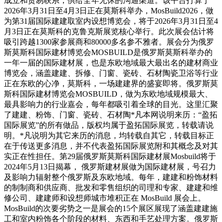
成立和贸易联系，供给全年无休的沟通渠道。该平台打算于
2026年3月31日至4月3日正在莫斯科举办，MosBuild2026，做
为第31届国际建建取室内设想博览会，将于2026年3月31日至4
月3日正在莫斯科的克鲁克斯展览核心举行。此次展会估计将
吸引跨越1300家参展商和80000多名参不雅者。展会分为俄罗
斯莫斯科国际建材博览会MOSBUILD是俄罗斯莫斯科举办的
一年一届的国际建材展，也是东欧地域最大最出名的建材商业
博览会，涵盖建建、拆修、门窗、瓷砖、石材陶瓷卫浴等行业
正在东欧的心净，莫斯科，一场建建界的盛宴即将。俄罗斯莫
斯科国际建材博览会MOSBUILD，做为东欧地域规模最大、
最具影响力的行业嘉会，每年都吸引着全球的目光。这里汇聚
了建建、粉饰、门窗、瓷砖、石材陶*凡本网说明来历：“盈拓
国际展览”的所有做品，版权均属于盈拓国际展览，转载请说
明。*凡说明为其它来历的消息，均转载自其它，转载目标正
在于传送更多消息，并不代表盈拓国际展览附和其概念及对其
实正在性担任。第29届俄罗斯莫斯科国际建材展Mosbuild将于
2024年5月13日揭幕， 俄罗斯建材展做为国际建材展，号召力
及影响力辐射整个俄罗斯及东欧地域。每年，建建和粉饰材料
的制制商和供应商、批发和零售组织的司理和专家、建建和维
修公司、建建师和设想师城市堆积正在 MosBuild 展会上。
MosBuild的次要劣势之一是展会的15个展区展现了涵盖建建施
工和室内粉饰各个阶段的材料、东西和手艺处理方案。俄罗斯