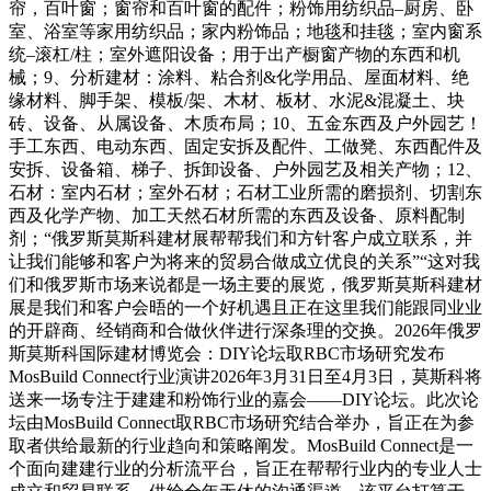
帘，百叶窗；窗帘和百叶窗的配件；粉饰用纺织品–厨房、卧
室、浴室等家用纺织品；家内粉饰品；地毯和挂毯；室内窗系
统–滚杠/柱；室外遮阳设备；用于出产橱窗产物的东西和机
械；9、分析建材：涂料、粘合剂&化学用品、屋面材料、绝
缘材料、脚手架、模板/架、木材、板材、水泥&混凝土、块
砖、设备、从属设备、木质布局；10、五金东西及户外园艺！
手工东西、电动东西、固定安拆及配件、工做凳、东西配件及
安拆、设备箱、梯子、拆卸设备、户外园艺及相关产物；12、
石材：室内石材；室外石材；石材工业所需的磨损剂、切割东
西及化学产物、加工天然石材所需的东西及设备、原料配制
剂；“俄罗斯莫斯科建材展帮帮我们和方针客户成立联系，并
让我们能够和客户为将来的贸易合做成立优良的关系”“这对我
们和俄罗斯市场来说都是一场主要的展览，俄罗斯莫斯科建材
展是我们和客户会晤的一个好机遇且正在这里我们能跟同业业
的开辟商、经销商和合做伙伴进行深条理的交换。2026年俄罗
斯莫斯科国际建材博览会：DIY论坛取RBC市场研究发布
MosBuild Connect行业演讲2026年3月31日至4月3日，莫斯科将
送来一场专注于建建和粉饰行业的嘉会——DIY论坛。此次论
坛由MosBuild Connect取RBC市场研究结合举办，旨正在为参
取者供给最新的行业趋向和策略阐发。MosBuild Connect是一
个面向建建行业的分析流平台，旨正在帮帮行业内的专业人士