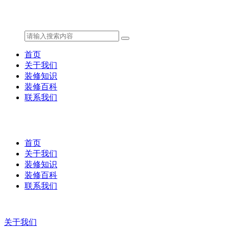
首页
关于我们
装修知识
装修百科
联系我们
首页
关于我们
装修知识
装修百科
联系我们
关于我们