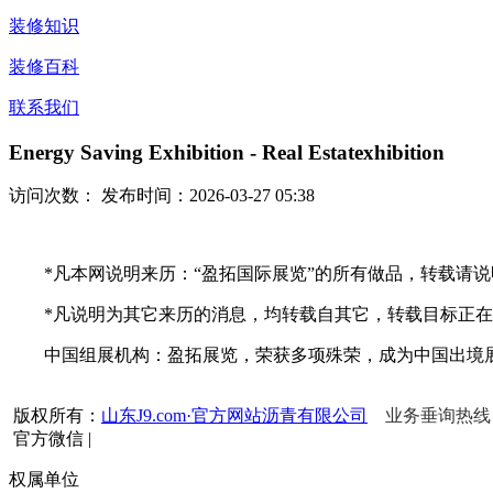
装修知识
装修百科
联系我们
Energy Saving Exhibition - Real Estatexhibition
访问次数：
发布时间：2026-03-27 05:38
*凡本网说明来历：“盈拓国际展览”的所有做品，转载请说
*凡说明为其它来历的消息，均转载自其它，转载目标正在
中国组展机构：盈拓展览，荣获多项殊荣，成为中国出境展
版权所有：
山东J9.com·官方网站沥青有限公司
业务垂询热线：15
官方微信
|
权属单位