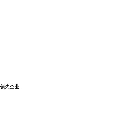
领先企业。